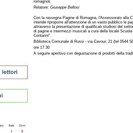
romagnoli.
tura 2023
Relatore:
Giuseppe Bellosi
 per la lettura
enna - 2022
Con la rassegna Pagine di Romagna, l'Assessorato alla C
intende riproporre all'attenzione di un vasto pubblico le pa
attraverso la presentazione di qualificati studiosi del settor
r
di pagine e intermezzi musicali a cura della locale Scuol
Contarini".
Biblioteca Comunale di Russi - via Cavour, 21 (tel 0544 5
ari
ore 17:30
futuro
A seguire aperitivo con degustazione di prodotti della trad
sti
nti
6
succ. »
en
Sab
Dom
1
2