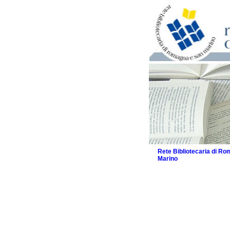
Rete Bibliotecaria di R
Marino
La Rete
Biblioteche e archivi
Agenda
Patto intercomunale per
2026
Patto locale per la let
Patto locale per la let