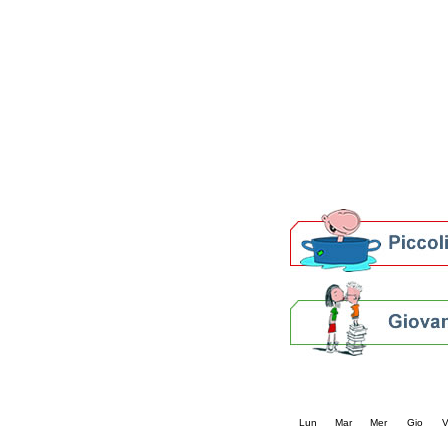
Patto locale per la let
Presentazione del Patto
della provincia di Rav
Festa del Libro 2014
Bibliopride in Bibliotou
Bibliotour OFF
Parlano del Bibliotour!
Premi e concorsi letter
SBN: un'eredità per il 
Per bibliotecari e archivi
Calendario eve
« prec.
agosto 202
Lun
Mar
Mer
Gio
V