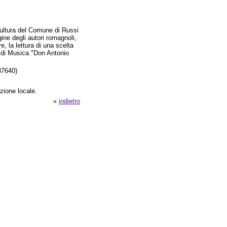
ultura del Comune di Russi
gine degli autori romagnoli,
e, la lettura di una scelta
a di Musica "Don Antonio
87640)
izione locale.
«
indietro