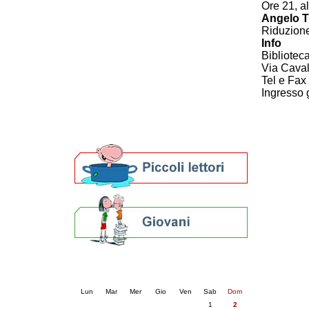
Ore 21, al
Patto locale per la lettura 2023
Angelo T
Presentazione del Patto per la lettura
Riduzione
della provincia di Ravenna - 2022
Info
Festa del Libro 2014
Bibliote
Bibliopride in Bibliotour
Via Cavall
Bibliotour OFF
Tel e Fa
Ingresso 
Parlano del Bibliotour!
Premi e concorsi letterari
SBN: un'eredità per il futuro
Per bibliotecari e archivisti
Calendario eventi
« prec.
agosto 2026
succ. »
Lun
Mar
Mer
Gio
Ven
Sab
Dom
1
2