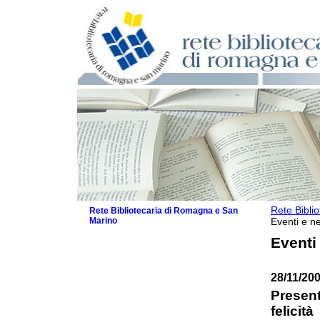
Rete Bibli
Rete Bibliotecaria di Romagna e San
Marino
Eventi e ne
La Rete
Eventi
Biblioteche e archivi
Agenda
28/11/200
Patto intercomunale per la lettura
2026
Presenta
Patto locale per la lettura 2025
felicità
Patto locale per la lettura 2024