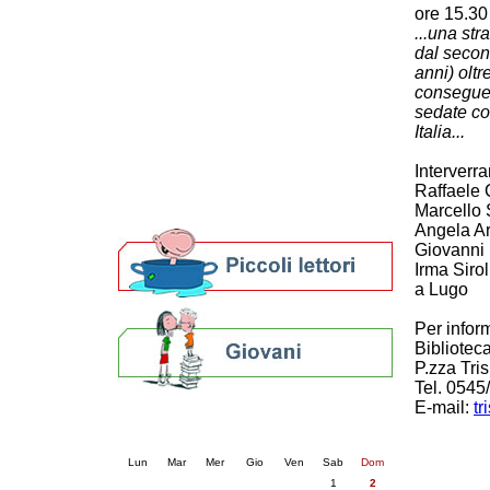
ore 15.30
Patto locale per la lettura 2023
...una str
Presentazione del Patto per la lettura
dal secon
della provincia di Ravenna - 2022
anni) oltr
Festa del Libro 2014
conseguen
Bibliopride in Bibliotour
sedate co
Bibliotour OFF
Italia...
Parlano del Bibliotour!
Premi e concorsi letterari
Interverr
Raffaele 
SBN: un'eredità per il futuro
Marcello 
Per bibliotecari e archivisti
Angela Arf
Giovanni
Irma Sirol
a Lugo
Per infor
Bibliotec
P.zza Tri
Tel. 0545
E-mail:
tr
Calendario eventi
« prec.
agosto 2026
succ. »
Lun
Mar
Mer
Gio
Ven
Sab
Dom
1
2