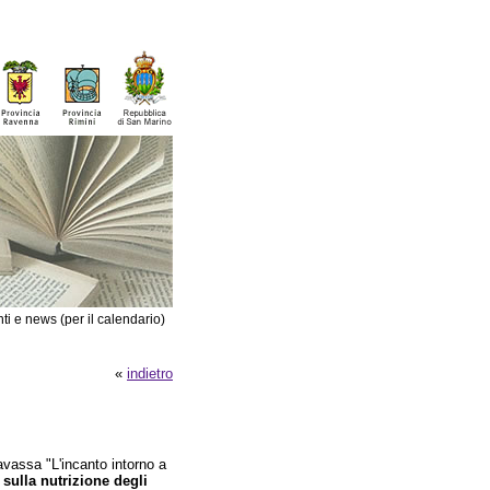
ti e news (per il calendario)
«
indietro
avassa "L'incanto intorno a
 sulla nutrizione degli