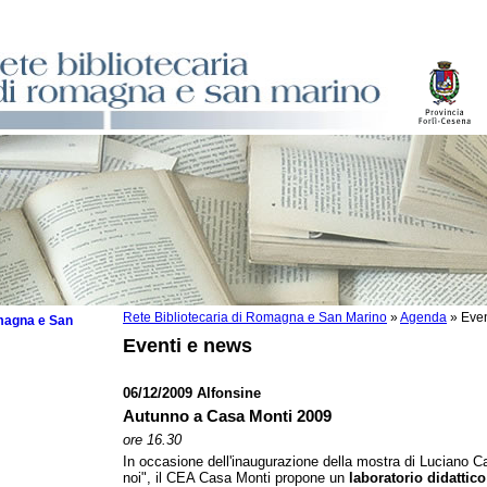
Rete Bibliotecaria di Romagna e San Marino
»
Agenda
»
Even
omagna e San
Eventi e news
06/12/2009 Alfonsine
Autunno a Casa Monti 2009
 la lettura
ore 16.30
In occasione dell'inaugurazione della mostra di Luciano C
tura 2025
noi", il CEA Casa Monti propone un
laboratorio didattico
tura 2024