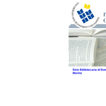
Rete Bibliotecaria di R
Marino
La Rete
Biblioteche e archivi
Agenda
Patto intercomunale per
2026
Patto locale per la let
Patto locale per la let