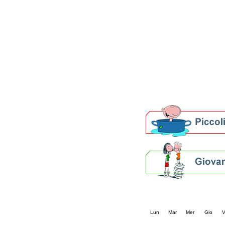
Patto locale per la let
Presentazione del Patto
della provincia di Rav
Festa del Libro 2014
Bibliopride in Bibliotou
Bibliotour OFF
Parlano del Bibliotour!
Premi e concorsi letter
SBN: un'eredità per il 
Per bibliotecari e archivi
Calendario eve
« prec.
agosto 202
Lun
Mar
Mer
Gio
V