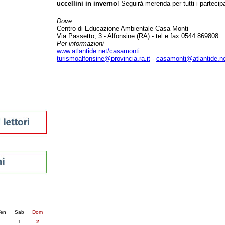
uccellini in inverno
! Seguirà merenda per tutti i partecipa
tura 2023
 per la lettura
Dove
enna - 2022
Centro di Educazione Ambientale Casa Monti
Via Passetto, 3 - Alfonsine (RA) - tel e fax 0544.869808
Per informazioni
r
www.atlantide.net/casamonti
turismoalfonsine@provincia.ra.it
-
casamonti@atlantide.n
ari
futuro
sti
nti
6
succ. »
en
Sab
Dom
1
2