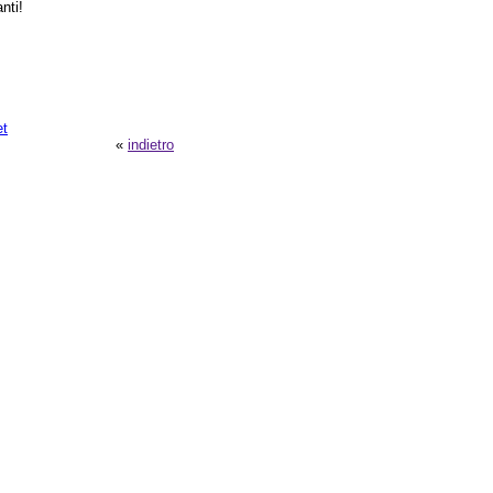
nti!
et
«
indietro