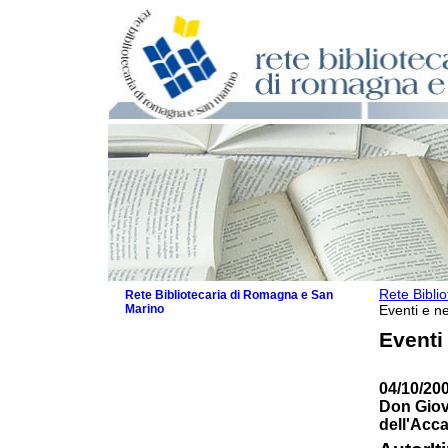
Rete Bibli
Rete Bibliotecaria di Romagna e San
Marino
Eventi e ne
La Rete
Eventi
Biblioteche e archivi
Agenda
04/10/200
Patto intercomunale per la lettura
Don Giov
2026
dell'Acc
Patto locale per la lettura 2025
Patto locale per la lettura 2024