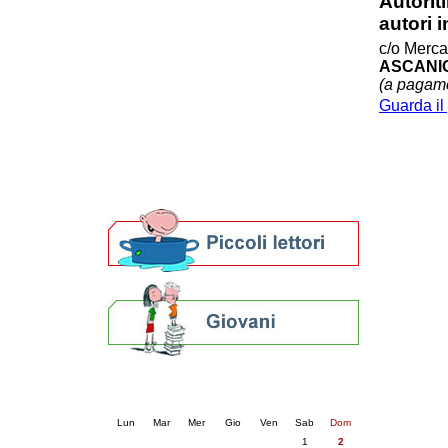
AutorIt
Patto locale per la lettura 2023
autori
Presentazione del Patto per la lettura
c/o Merca
della provincia di Ravenna - 2022
ASCANIO 
Festa del Libro 2014
(a pagam
Bibliopride in Bibliotour
Guarda il
Bibliotour OFF
Parlano del Bibliotour!
Premi e concorsi letterari
SBN: un'eredità per il futuro
Per bibliotecari e archivisti
Calendario eventi
« prec.
agosto 2026
succ. »
Lun
Mar
Mer
Gio
Ven
Sab
Dom
1
2