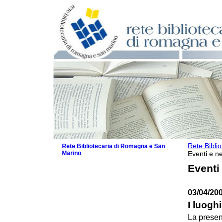
Rete Bibli
Rete Bibliotecaria di Romagna e San
Marino
Eventi e ne
La Rete
Eventi
Biblioteche e archivi
Agenda
03/04/20
Patto intercomunale per la lettura
2026
I luoghi
Patto locale per la lettura 2025
La presen
Patto locale per la lettura 2024