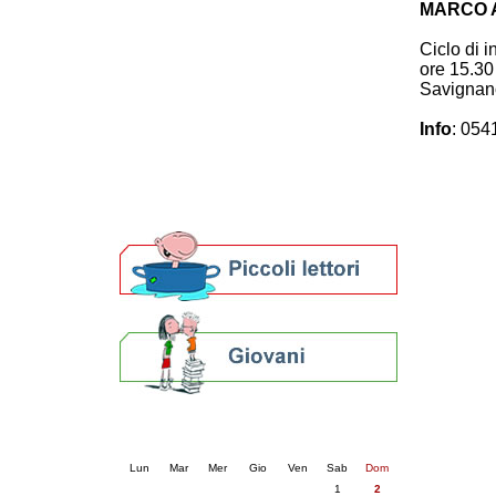
MARCO 
Patto locale per la lettura 2023
Presentazione del Patto per la lettura
Ciclo di 
della provincia di Ravenna - 2022
ore 15.30 
Festa del Libro 2014
Savignan
Bibliopride in Bibliotour
Bibliotour OFF
Info
: 054
Parlano del Bibliotour!
Premi e concorsi letterari
SBN: un'eredità per il futuro
Per bibliotecari e archivisti
Calendario eventi
« prec.
agosto 2026
succ. »
Lun
Mar
Mer
Gio
Ven
Sab
Dom
1
2