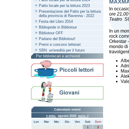
MAXMA
Patto locale per la lettura 2023
In occasi
Presentazione del Patto per la lettura
ore 21.00
della provincia di Ravenna - 2022
Teatro S
Festa del Libro 2014
Bibliopride in Bibliotour
In un mon
Bibliotour OFF
rock comm
Parlano del Bibliotour!
Orkestar 
Premi e concorsi letterari
mondo di 
SBN: un'eredità per il futuro
travolgenti
Per bibliotecari e archivisti
Alb
Adri
Max
Alek
Val
Calendario eventi
« prec.
agosto 2026
succ. »
Lun
Mar
Mer
Gio
Ven
Sab
Dom
1
2