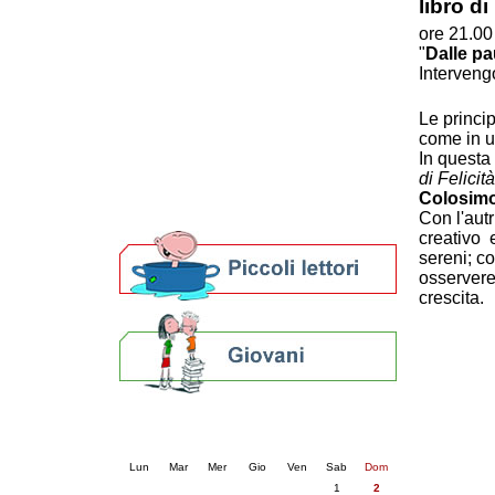
libro d
Patto locale per la lettura 2023
ore 21.00
Presentazione del Patto per la lettura
"
Dalle pa
della provincia di Ravenna - 2022
Interveng
Festa del Libro 2014
Bibliopride in Bibliotour
Le princip
Bibliotour OFF
come in u
Parlano del Bibliotour!
In questa 
Premi e concorsi letterari
di Felicità
SBN: un'eredità per il futuro
Colosim
Per bibliotecari e archivisti
Con l'autr
creativo 
sereni; c
osserverem
crescita.
Calendario eventi
« prec.
agosto 2026
succ. »
Lun
Mar
Mer
Gio
Ven
Sab
Dom
1
2