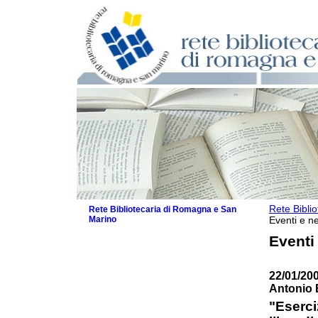
Rete Bibli
Rete Bibliotecaria di Romagna e San
Marino
Eventi e ne
La Rete
Eventi
Biblioteche e archivi
Agenda
22/01/20
Patto intercomunale per la lettura
Antonio 
2026
Patto locale per la lettura 2025
"Eserci
Patto locale per la lettura 2024