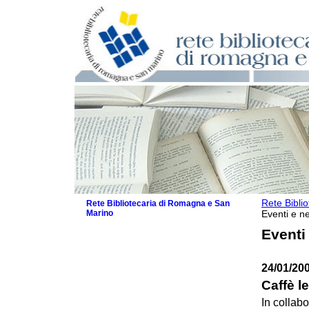
Rete Bibli
Rete Bibliotecaria di Romagna e San
Marino
Eventi e ne
La Rete
Eventi
Biblioteche e archivi
Agenda
24/01/20
Patto intercomunale per la lettura
2026
Caffè le
Patto locale per la lettura 2025
In collabo
Patto locale per la lettura 2024