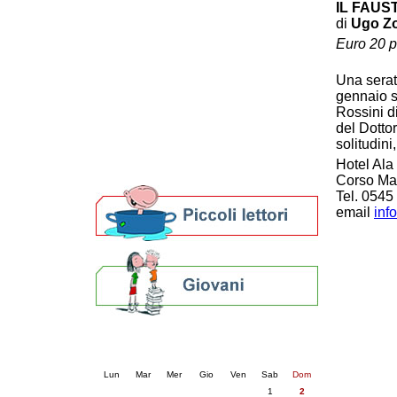
IL FAUS
Patto locale per la lettura 2023
di
Ugo Zo
Presentazione del Patto per la lettura
Euro 20 p
della provincia di Ravenna - 2022
Festa del Libro 2014
Una serat
Bibliopride in Bibliotour
gennaio s
Bibliotour OFF
Rossini d
Parlano del Bibliotour!
del Dottor
Premi e concorsi letterari
solitudini
SBN: un'eredità per il futuro
Hotel Ala
Per bibliotecari e archivisti
Corso Mat
Tel. 0545
email
inf
Calendario eventi
« prec.
agosto 2026
succ. »
Lun
Mar
Mer
Gio
Ven
Sab
Dom
1
2