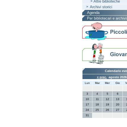
Altre biblioteche
Archivi storici
Agenda
Per bibliotecari e archivi
Calendario eve
« prec.
agosto 202
Lun
Mar
Mer
Gio
V
3
4
5
6
10
11
12
13
17
18
19
20
24
25
26
27
31