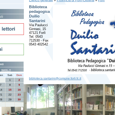
Elenco generale
»
Provincia di Forlì-Cesena
»
Forlì
Biblioteca
pedagogica
Duilio
sti
Santarini
Via Paulucci
Ginnasi, 15
47121 Forlì
Tel. 0543
712530 - Fax
0543 402542
nti
6
succ. »
en
Sab
Dom
biblioteca.santarini@comune.forli.fc.it
1
2
7
8
9
14
15
16
21
22
23
28
29
30