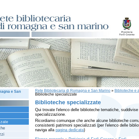
Rete Bibliotecaria di Romagna e San Marino
»
Biblioteche e a
omagna e San
Biblioteche specializzate
Biblioteche specializzate
Qui trovate l'elenco delle biblioteche tematiche, suddivise 
specializzazione.
Ricordiamo comunque che anche alcune biblioteche comu
zzate
consistenti patrimoni specializzati (per l'elenco delle bib
che
naviga alla
pagina dedicata
)
zzi