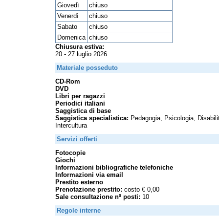
Giovedì
chiuso
Venerdì
chiuso
Sabato
chiuso
Domenica
chiuso
Chiusura estiva:
20 - 27 luglio 2026
Materiale posseduto
CD-Rom
DVD
Libri per ragazzi
Periodici italiani
Saggistica di base
Saggistica specialistica:
Pedagogia, Psicologia, Disabilit
Intercultura
Servizi offerti
Fotocopie
Giochi
Informazioni bibliografiche telefoniche
Informazioni via email
Prestito esterno
Prenotazione prestito:
costo € 0,00
Sale consultazione nº posti:
10
Regole interne