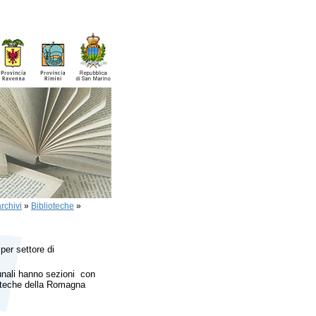
rchivi
»
Biblioteche
»
per settore di
nali hanno sezioni con
lioteche della Romagna