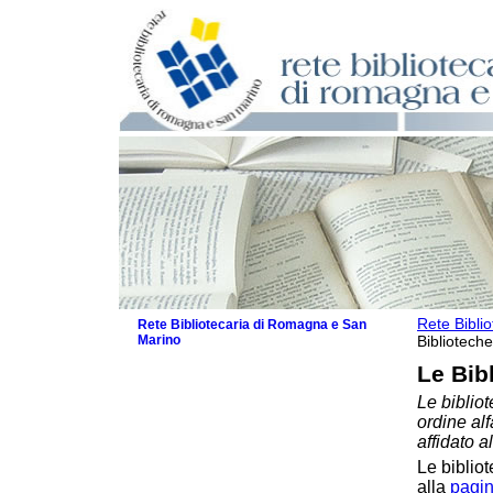
Rete Bibli
Rete Bibliotecaria di Romagna e San
Marino
Biblioteche
La Rete
Le Bib
Biblioteche e archivi
Le bibliot
Biblioteche
ordine al
Biblioteche specializzate
affidato a
Biblioteche scolastiche
Le bibliot
Biblioteche per ragazzi
alla
pagin