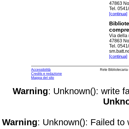
47863 Nov
Tel. 054
[continua]
Bibliote
compren
Via della
47863 Nov
Tel. 0541
sm.batt.n
[continua]
Accessibilità
Rete Bibliotecaria
Credits e redazione
Mappa del sito
Warning
: Unknown(): write fa
Unkn
Warning
: Unknown(): Failed to w