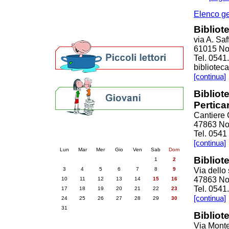
Altre biblioteche
Archivi storici
Elenco g
Agenda
Bibliot
Per bibliotecari e archivisti
via A. Saf
61015 Nov
Tel. 0541
bibliotec
[continua]
Bibliot
Pertica
Cantiere 
47863 Nov
Calendario eventi
Tel. 0541
« prec.
agosto 2026
succ. »
[continua]
Lun
Mar
Mer
Gio
Ven
Sab
Dom
Bibliote
1
2
3
4
5
6
7
8
9
Via dello 
47863 Nov
10
11
12
13
14
15
16
Tel. 054
17
18
19
20
21
22
23
[continua]
24
25
26
27
28
29
30
31
Bibliot
Via Monte