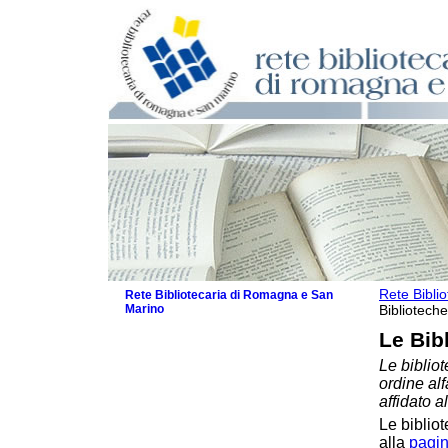
Rete Bibli
Rete Bibliotecaria di Romagna e San
Marino
Biblioteche
La Rete
Le Bib
Biblioteche e archivi
Le bibliot
Biblioteche
ordine al
Biblioteche specializzate
affidato a
Biblioteche scolastiche
Le bibliot
Biblioteche per ragazzi
alla
pagin