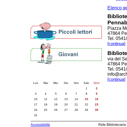
Altre biblioteche
Archivi storici
Elenco g
Agenda
Bibliot
Per bibliotecari e archivisti
Pennabi
Piazza Mo
47864 Pen
Tel. 054
[continua]
Bibliot
via del S
47864 Pen
Tel. 0541
Calendario eventi
info@arch
« prec.
agosto 2026
succ. »
[continua]
Lun
Mar
Mer
Gio
Ven
Sab
Dom
1
2
3
4
5
6
7
8
9
10
11
12
13
14
15
16
17
18
19
20
21
22
23
24
25
26
27
28
29
30
31
Accessibilità
Rete Bibliotecaria