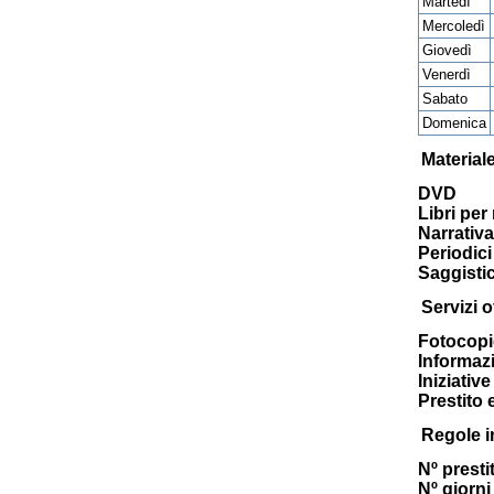
Martedì
Mercoledì
Giovedì
Venerdì
Sabato
Domenica
Material
DVD
Libri per
Narrativa
Periodici 
Saggisti
Servizi of
Fotocopi
Informazi
Iniziativ
Prestito 
Regole i
Nº prestit
Nº giorni 