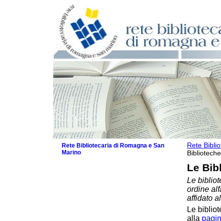
Rete Bibli
Rete Bibliotecaria di Romagna e San
Marino
Biblioteche
La Rete
Le Bib
Biblioteche e archivi
Le bibliot
Biblioteche
ordine al
Biblioteche specializzate
affidato a
Biblioteche scolastiche
Le bibliot
Biblioteche per ragazzi
alla
pagin