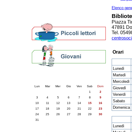
Altre biblioteche
Archivi storici
Elenco gene
Agenda
Bibliot
Per bibliotecari e archivisti
Piazza Tin
47891 D
Tel. 054
centrosoc
Orari
Lunedì
Calendario eventi
Martedì
« prec.
agosto 2026
succ. »
Mercoledì
Lun
Mar
Mer
Gio
Ven
Sab
Dom
Giovedì
1
2
Venerdì
3
4
5
6
7
8
9
Sabato
10
11
12
13
14
15
16
Domenica
17
18
19
20
21
22
23
24
25
26
27
28
29
30
31
Lunedì