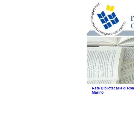
Rete Bibliotecaria di R
Marino
La Rete
Biblioteche e archivi
Biblioteche
Biblioteche speciali
Biblioteche scolasti
Biblioteche per raga