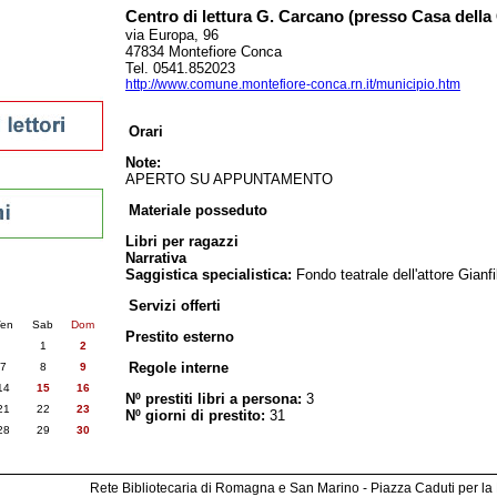
Centro di lettura G. Carcano (presso Casa della 
via Europa, 96
47834 Montefiore Conca
Tel. 0541.852023
sti
http://www.comune.montefiore-conca.rn.it/municipio.htm
Orari
Note:
APERTO SU APPUNTAMENTO
Materiale posseduto
Libri per ragazzi
Narrativa
Saggistica specialistica:
Fondo teatrale dell'attore Gianf
nti
6
succ. »
Servizi offerti
en
Sab
Dom
Prestito esterno
1
2
Regole interne
7
8
9
14
15
16
Nº prestiti libri a persona:
3
21
22
23
Nº giorni di prestito:
31
28
29
30
Rete Bibliotecaria di Romagna e San Marino - Piazza Caduti per la