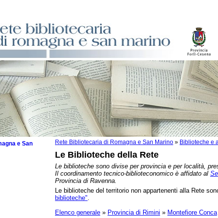
Rete Bibliotecaria di Romagna e San Marino
»
Biblioteche e a
omagna e San
Le Biblioteche della Rete
Le biblioteche sono divise per provincia e per località, pre
Il coordinamento tecnico-biblioteconomico è affidato al
Se
Provincia di Ravenna.
Le biblioteche del territorio non appartenenti alla Rete sono
zzate
biblioteche"
.
che
zzi
Elenco generale
»
Provincia di Rimini
»
Montefiore Conca