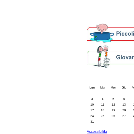
Altre biblioteche
Archivi storici
Agenda
Per bibliotecari e archivi
Calendario eve
« prec.
agosto 202
Lun
Mar
Mer
Gio
V
3
4
5
6
10
11
12
13
17
18
19
20
24
25
26
27
31
Accessibilità