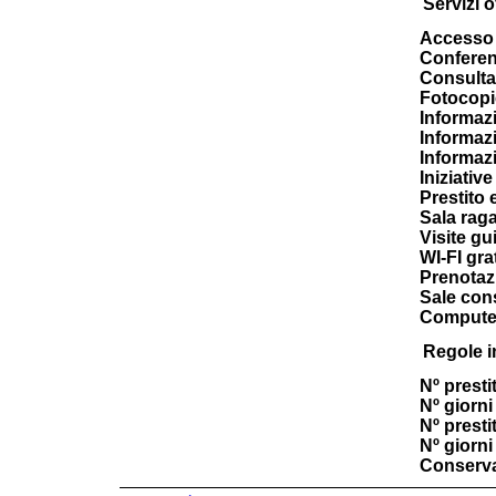
Servizi of
Accesso 
Confere
Consulta
Fotocopi
Informazi
Informazi
Informazi
Iniziativ
Prestito 
Sala raga
Visite gu
WI-FI gra
Prenotaz
Sale cons
Computer
Regole i
Nº prestit
Nº giorni 
Nº presti
Nº giorni 
Conserva