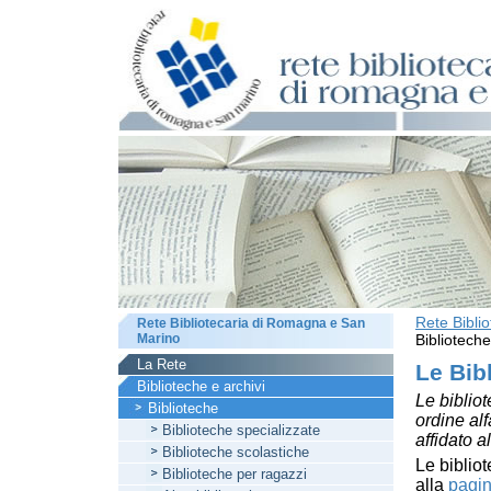
Rete Bibli
Rete Bibliotecaria di Romagna e San
Marino
Biblioteche
La Rete
Le Bib
Biblioteche e archivi
Le bibliot
Biblioteche
ordine al
Biblioteche specializzate
affidato a
Biblioteche scolastiche
Le bibliot
Biblioteche per ragazzi
alla
pagin