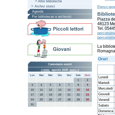
Altre biblioteche
Archivi storici
Elenco gene
Agenda
Bibliot
Per bibliotecari e archivisti
Piazza de
48123 M
Tel. 054
percorsim
percorsi
La bibliot
Romagna e
Orari
Calendario eventi
« prec.
agosto 2026
succ. »
Lun
Mar
Mer
Gio
Ven
Sab
Dom
Lunedì
1
2
Martedì
3
4
5
6
7
8
9
Mercoledì
10
11
12
13
14
15
16
Giovedì
17
18
19
20
21
22
23
Venerdì
24
25
26
27
28
29
30
31
Sabato
Domenica