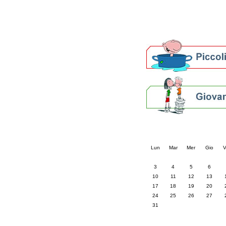
Altre biblioteche
Archivi storici
Agenda
Per bibliotecari e archivi
Calendario eve
« prec.
agosto 202
Lun
Mar
Mer
Gio
V
3
4
5
6
10
11
12
13
17
18
19
20
24
25
26
27
31