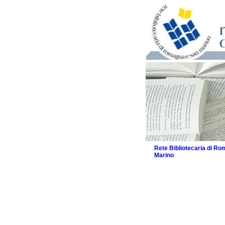
Rete Bibliotecaria di R
Marino
La Rete
Biblioteche e archivi
Biblioteche
Biblioteche speciali
Biblioteche scolasti
Biblioteche per raga