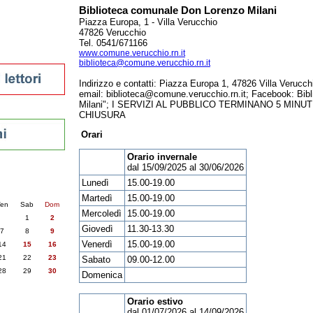
Biblioteca comunale Don Lorenzo Milani
Piazza Europa, 1 - Villa Verucchio
47826 Verucchio
Tel. 0541/671166
sti
www.comune.verucchio.rn.it
biblioteca@comune.verucchio.rn.it
Indirizzo e contatti: Piazza Europa 1, 47826 Villa Verucch
email: biblioteca@comune.verucchio.rn.it; Facebook: Bib
Milani"; I SERVIZI AL PUBBLICO TERMINANO 5 MINU
CHIUSURA
Orari
Orario invernale
dal 15/09/2025 al 30/06/2026
nti
Lunedì
15.00-19.00
6
succ. »
Martedì
15.00-19.00
en
Sab
Dom
Mercoledì
15.00-19.00
1
2
Giovedì
11.30-13.30
7
8
9
Venerdì
15.00-19.00
14
15
16
21
22
23
Sabato
09.00-12.00
28
29
30
Domenica
Orario estivo
dal 01/07/2026 al 14/09/2026