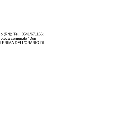
io (RN); Tel.: 0541/671166;
lioteca comunale "Don
TI PRIMA DELL'ORARIO DI