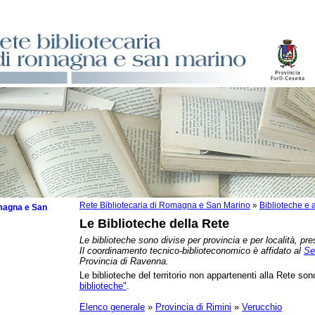
Rete Bibliotecaria di Romagna e San Marino
»
Biblioteche e a
omagna e San
Le Biblioteche della Rete
Le biblioteche sono divise per provincia e per località, pre
Il coordinamento tecnico-biblioteconomico è affidato al
Se
Provincia di Ravenna.
Le biblioteche del territorio non appartenenti alla Rete sono
zzate
biblioteche"
.
che
zzi
Elenco generale
»
Provincia di Rimini
»
Verucchio