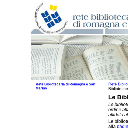
Rete Bibli
Rete Bibliotecaria di Romagna e San
Marino
Biblioteche
La Rete
Le Bib
Biblioteche e archivi
Le bibliot
Biblioteche
ordine al
Biblioteche specializzate
affidato a
Biblioteche scolastiche
Le bibliot
Biblioteche per ragazzi
alla
pagin