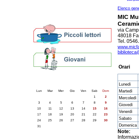
Altre biblioteche
Archivi storici
Elenco gene
Agenda
MIC Mus
Per bibliotecari e archivisti
Cerami
via Campi
48018 Fa
Tel. 0546
www.micfa
bibliotec
Orari
Calendario eventi
Lunedì
« prec.
agosto 2026
succ. »
Martedì
Lun
Mar
Mer
Gio
Ven
Sab
Dom
1
2
Mercoledì
3
4
5
6
7
8
9
Giovedì
10
11
12
13
14
15
16
Venerdì
17
18
19
20
21
22
23
Sabato
24
25
26
27
28
29
30
Domenica
31
Note:
Informazi