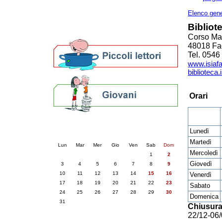
Altre biblioteche
Archivi storici
Elenco gene
Agenda
Bibliot
Per bibliotecari e archivisti
Corso Maz
48018 Fa
Tel. 0546
www.isiafa
biblioteca.
Orari
Calendario eventi
Lunedì
« prec.
agosto 2026
succ. »
Martedì
Lun
Mar
Mer
Gio
Ven
Sab
Dom
Mercoledì
1
2
Giovedì
3
4
5
6
7
8
9
10
11
12
13
14
15
16
Venerdì
17
18
19
20
21
22
23
Sabato
24
25
26
27
28
29
30
Domenica
31
Chiusura
22/12-06/