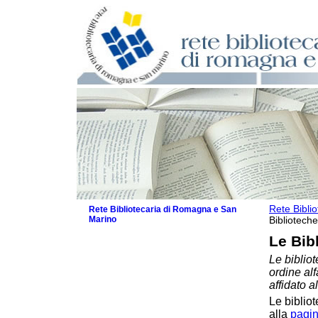
Rete Bibli
Rete Bibliotecaria di Romagna e San
Marino
Biblioteche
La Rete
Le Bib
Biblioteche e archivi
Le bibliot
Biblioteche
ordine al
Biblioteche specializzate
affidato a
Biblioteche scolastiche
Le bibliot
Biblioteche per ragazzi
alla
pagin