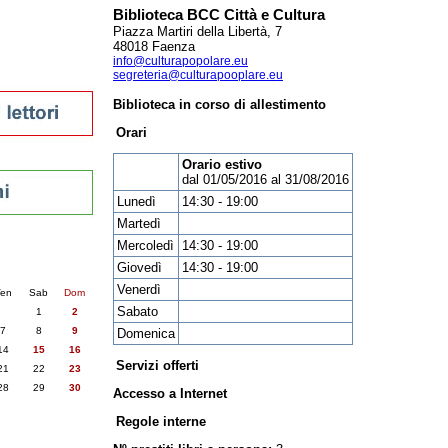
Biblioteca BCC Città e Cultura
Piazza Martiri della Libertà, 7
48018 Faenza
info@culturapopolare.eu
sti
segreteria@culturapooplare.eu
Biblioteca in corso di allestimento
Orari
Orario estivo
dal 01/05/2016 al 31/08/2016
Lunedì
14:30 - 19:00
Martedì
Mercoledì
14:30 - 19:00
nti
Giovedì
14:30 - 19:00
6
succ. »
Venerdì
en
Sab
Dom
Sabato
1
2
7
8
9
Domenica
14
15
16
Servizi offerti
21
22
23
28
29
30
Accesso a Internet
Regole interne