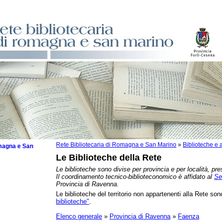
Rete Bibliotecaria di Romagna e San Marino
»
Biblioteche e a
omagna e San
Le Biblioteche della Rete
Le biblioteche sono divise per provincia e per località, pre
Il coordinamento tecnico-biblioteconomico è affidato al
Se
Provincia di Ravenna.
Le biblioteche del territorio non appartenenti alla Rete sono
zzate
biblioteche"
.
che
zzi
Elenco generale
»
Provincia di Ravenna
»
Faenza