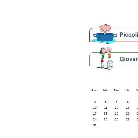
Altre biblioteche
Archivi storici
Agenda
Per bibliotecari e archivi
Calendario eve
« prec.
agosto 202
Lun
Mar
Mer
Gio
V
3
4
5
6
10
11
12
13
17
18
19
20
24
25
26
27
31