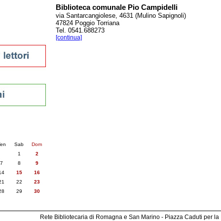
Biblioteca comunale Pio Campidelli
via Santarcangiolese, 4631 (Mulino Sapignoli)
47824 Poggio Torriana
Tel. 0541.688273
sti
[continua]
nti
6
succ. »
en
Sab
Dom
1
2
7
8
9
14
15
16
21
22
23
28
29
30
Rete Bibliotecaria di Romagna e San Marino - Piazza Caduti per la