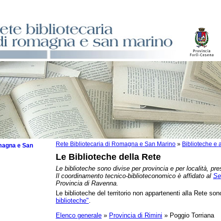
Rete Bibliotecaria di Romagna e San Marino
»
Biblioteche e a
omagna e San
Le Biblioteche della Rete
Le biblioteche sono divise per provincia e per località, pre
Il coordinamento tecnico-biblioteconomico è affidato al
Se
Provincia di Ravenna.
Le biblioteche del territorio non appartenenti alla Rete sono
zzate
biblioteche"
.
che
zzi
Elenco generale
»
Provincia di Rimini
» Poggio Torriana