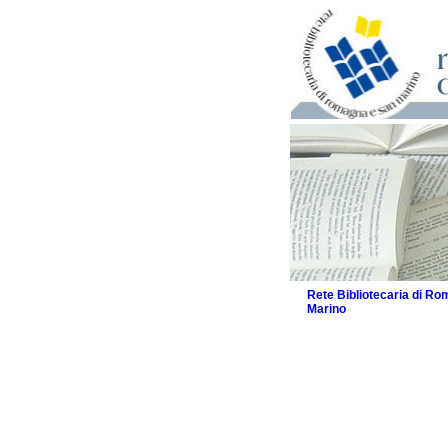
Rete Bibliotecaria di R
Marino
La Rete
Biblioteche e archivi
Biblioteche
Biblioteche speciali
Biblioteche scolasti
Biblioteche per raga