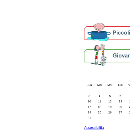
Altre biblioteche
Archivi storici
Agenda
Per bibliotecari e archivi
Calendario eve
« prec.
agosto 202
Lun
Mar
Mer
Gio
V
3
4
5
6
10
11
12
13
17
18
19
20
24
25
26
27
31
Accessibilità