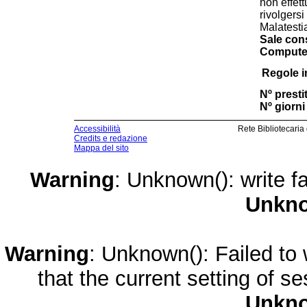
non effett
rivolgersi
Malatesti
Sale cons
Computer
Regole i
Nº prestit
Nº giorni 
Accessibilità
Rete Bibliotecaria
Credits e redazione
Mappa del sito
Warning
: Unknown(): write fa
Unkn
Warning
: Unknown(): Failed to w
that the current setting of s
Unkn