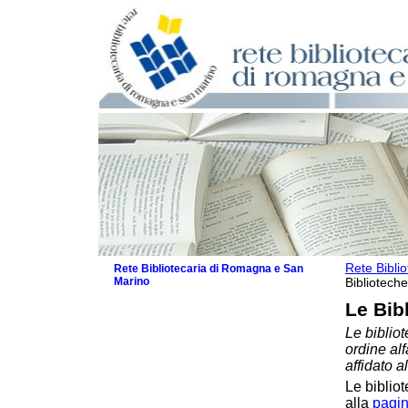
Rete Bibli
Rete Bibliotecaria di Romagna e San
Marino
Biblioteche
La Rete
Le Bib
Biblioteche e archivi
Le bibliot
Biblioteche
ordine al
Biblioteche specializzate
affidato a
Biblioteche scolastiche
Le bibliot
Biblioteche per ragazzi
alla
pagin