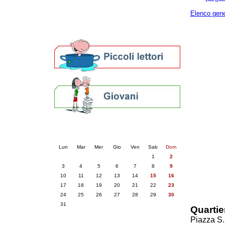
Altre biblioteche
Archivi storici
Elenco gene
Agenda
Per bibliotecari e archivisti
Calendario eventi
« prec.
agosto 2026
succ. »
Lun
Mar
Mer
Gio
Ven
Sab
Dom
1
2
3
4
5
6
7
8
9
10
11
12
13
14
15
16
17
18
19
20
21
22
23
24
25
26
27
28
29
30
31
Quartie
Piazza S.