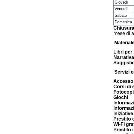
Giovedì
Venerdì
Sabato
Domenica
Chiusura
mese di 
Material
Libri per
Narrativa
Saggisti
Servizi of
Accesso 
Corsi di
Fotocopi
Giochi
Informazi
Informazi
Iniziativ
Prestito 
WI-FI gra
Prestito 