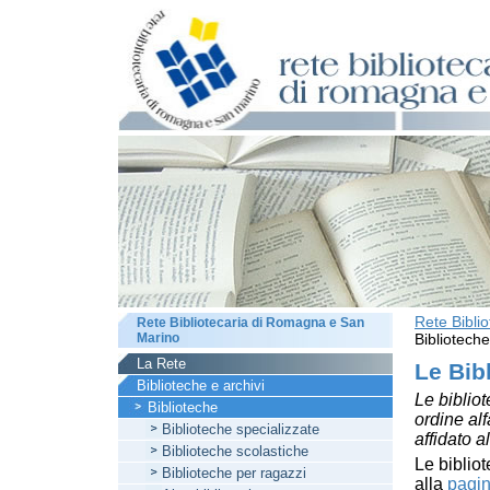
Rete Bibli
Rete Bibliotecaria di Romagna e San
Marino
Biblioteche
La Rete
Le Bib
Biblioteche e archivi
Le bibliot
Biblioteche
ordine al
Biblioteche specializzate
affidato a
Biblioteche scolastiche
Le bibliot
Biblioteche per ragazzi
alla
pagin