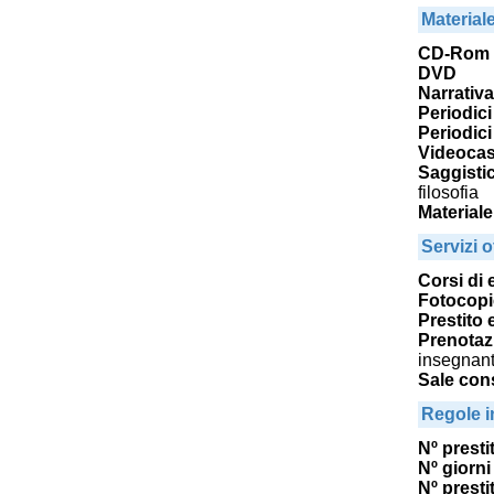
Material
CD-Rom
DVD
Narrativa
Periodici 
Periodici
Videocas
Saggistic
filosofia
Materiale
Servizi of
Corsi di
Fotocopi
Prestito 
Prenotaz
insegnant
Sale cons
Regole i
Nº prestit
Nº giorni 
Nº presti