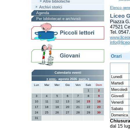
Altre biblioteche
Archivi storici
Elenco gene
Agenda
Liceo G
Per bibliotecari e archivisti
Piazza G.
47521 C
Tel. 0547
www.liceo
info@liceo
Orari
Calendario eventi
Lunedì
« prec.
agosto 2026
succ. »
Martedì
Lun
Mar
Mer
Gio
Ven
Sab
Dom
Mercoledì
1
2
Giovedì
3
4
5
6
7
8
9
10
11
12
13
14
15
16
Venerdì
17
18
19
20
21
22
23
Sabato
24
25
26
27
28
29
30
Domenica
31
Chiusura
dal 15 lug