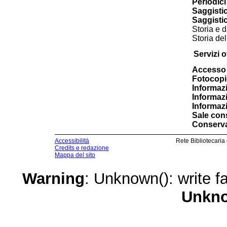
Periodici 
Saggisti
Saggistic
Storia e 
Storia del
Servizi of
Accesso 
Fotocopi
Informazi
Informazi
Informazi
Sale cons
Conserva
Accessibilità
Rete Bibliotecaria
Credits e redazione
Mappa del sito
Warning
: Unknown(): write fa
Unkn