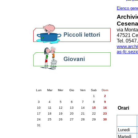
Altre biblioteche
Archivi storici
Elenco gene
Agenda
Archivio
Per bibliotecari e archivisti
Cesen
via Montal
47521 C
Tel. 054
www.archiv
as-fc.sezi
Calendario eventi
« prec.
agosto 2026
succ. »
Lun
Mar
Mer
Gio
Ven
Sab
Dom
1
2
3
4
5
6
7
8
9
Orari
10
11
12
13
14
15
16
17
18
19
20
21
22
23
24
25
26
27
28
29
30
31
Lunedì
Martedì