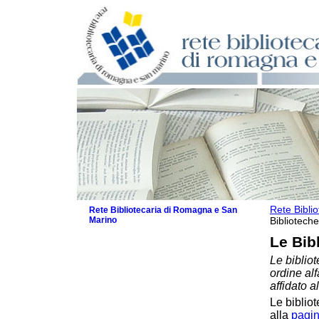
Rete Bibli
Rete Bibliotecaria di Romagna e San
Marino
Biblioteche
La Rete
Le Bib
Biblioteche e archivi
Le bibliot
Biblioteche
ordine al
Biblioteche specializzate
affidato a
Biblioteche scolastiche
Le bibliot
Biblioteche per ragazzi
alla
pagin