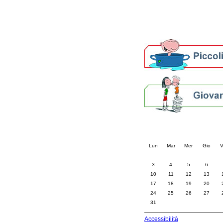
Altre biblioteche
Archivi storici
Agenda
Per bibliotecari e archivi
Calendario eve
« prec.
agosto 202
Lun
Mar
Mer
Gio
V
3
4
5
6
10
11
12
13
17
18
19
20
24
25
26
27
31
Accessibilità