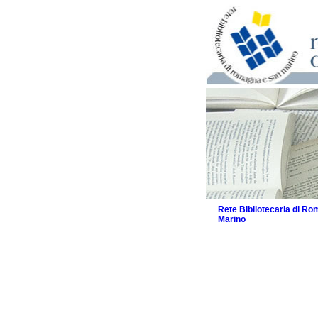
Rete Bibliotecaria di R
Marino
La Rete
Biblioteche e archivi
Biblioteche
Biblioteche speciali
Biblioteche scolasti
Biblioteche per raga