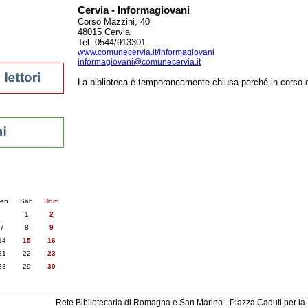
Cervia - Informagiovani
Corso Mazzini, 40
48015 Cervia
Tel. 0544/913301
sti
www.comunecervia.it/informagiovani
informagiovani@comunecervia.it
La biblioteca è temporaneamente chiusa perché in corso d
nti
6
succ. »
en
Sab
Dom
1
2
7
8
9
14
15
16
21
22
23
28
29
30
Rete Bibliotecaria di Romagna e San Marino - Piazza Caduti per la