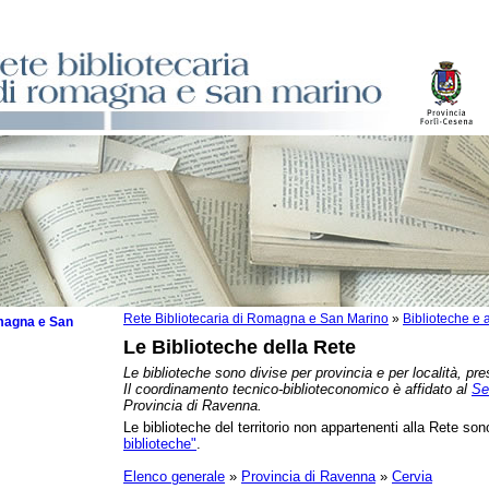
Rete Bibliotecaria di Romagna e San Marino
»
Biblioteche e a
omagna e San
Le Biblioteche della Rete
Le biblioteche sono divise per provincia e per località, pre
Il coordinamento tecnico-biblioteconomico è affidato al
Se
Provincia di Ravenna.
Le biblioteche del territorio non appartenenti alla Rete sono
zzate
biblioteche"
.
che
zzi
Elenco generale
»
Provincia di Ravenna
»
Cervia