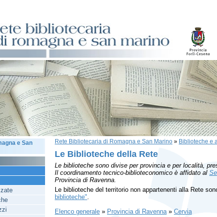
Rete Bibliotecaria di Romagna e San Marino
»
Biblioteche e a
omagna e San
Le Biblioteche della Rete
Le biblioteche sono divise per provincia e per località, pre
Il coordinamento tecnico-biblioteconomico è affidato al
Se
Provincia di Ravenna.
Le biblioteche del territorio non appartenenti alla Rete sono
zzate
biblioteche"
.
che
zzi
Elenco generale
»
Provincia di Ravenna
»
Cervia