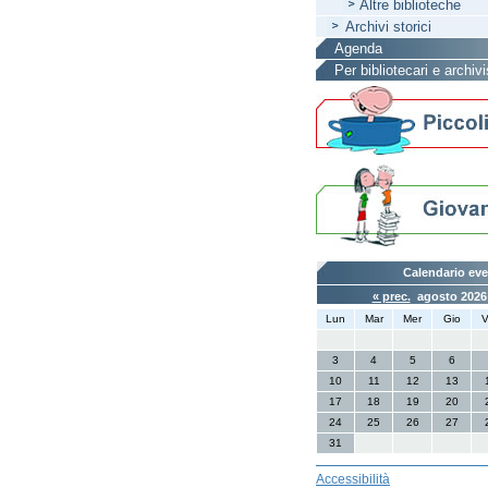
Altre biblioteche
Archivi storici
Agenda
Per bibliotecari e archivi
Calendario eve
« prec.
agosto 202
Lun
Mar
Mer
Gio
V
3
4
5
6
10
11
12
13
17
18
19
20
24
25
26
27
31
Accessibilità