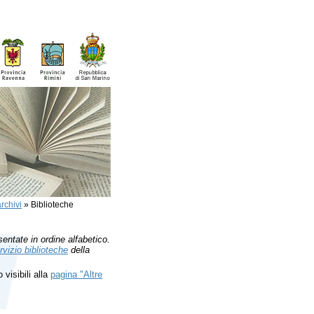
rchivi
»
Biblioteche
sentate in ordine alfabetico.
rvizio biblioteche
della
 visibili alla
pagina "Altre