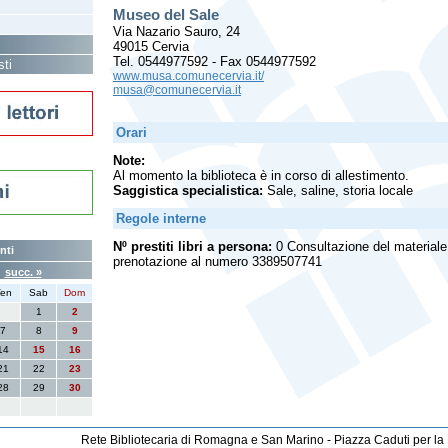
Museo del Sale
Via Nazario Sauro, 24
49015 Cervia
Tel. 0544977592 - Fax 0544977592
sti
www.musa.comunecervia.it/
musa@comunecervia.it
Orari
Note:
Al momento la biblioteca è in corso di allestimento.
Saggistica specialistica:
Sale, saline, storia locale
Regole interne
Nº prestiti libri a persona:
0 Consultazione del materiale 
nti
prenotazione al numero 3389507741
6
succ. »
en
Sab
Dom
1
2
7
8
9
14
15
16
21
22
23
28
29
30
Rete Bibliotecaria di Romagna e San Marino - Piazza Caduti per la