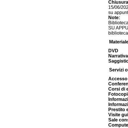
Chiusura
15/06/202
su appunt
Note:
Bibliotec
SU APPUN
bibliote
Material
DVD
Narrativa
Saggisti
Servizi of
Accesso 
Confere
Corsi di
Fotocopi
Informazi
Informazi
Prestito 
Visite gu
Sale cons
Computer