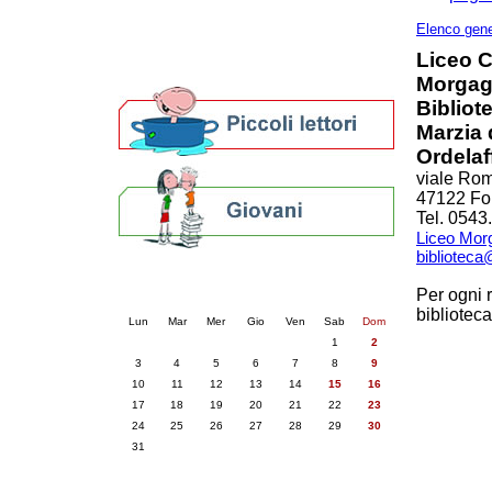
Altre biblioteche
Archivi storici
Elenco gene
Agenda
Liceo C
Per bibliotecari e archivisti
Morgagn
Bibliot
Marzia 
Ordelaf
viale Rom
47122 For
Tel. 054
Liceo Morg
bibliotec
Calendario eventi
Per ogni r
« prec.
agosto 2026
succ. »
bibliote
Lun
Mar
Mer
Gio
Ven
Sab
Dom
1
2
3
4
5
6
7
8
9
10
11
12
13
14
15
16
17
18
19
20
21
22
23
24
25
26
27
28
29
30
31