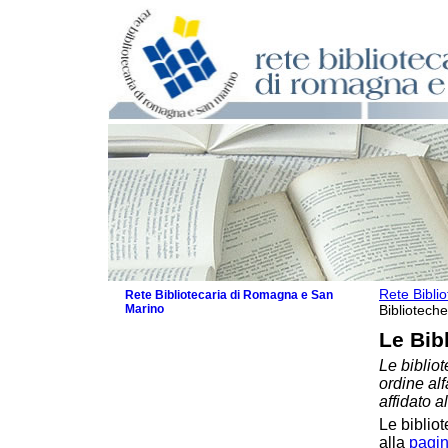
Rete Bibli
Rete Bibliotecaria di Romagna e San
Marino
Biblioteche
La Rete
Le Bib
Biblioteche e archivi
Le bibliot
Biblioteche
ordine al
Biblioteche specializzate
affidato a
Biblioteche scolastiche
Le bibliot
Biblioteche per ragazzi
alla
pagin