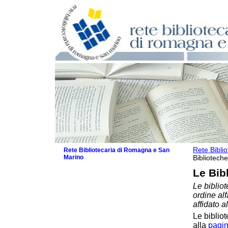
Rete Bibli
Rete Bibliotecaria di Romagna e San
Marino
Biblioteche
La Rete
Le Bib
Biblioteche e archivi
Le bibliot
Biblioteche
ordine al
Biblioteche specializzate
affidato a
Biblioteche scolastiche
Le bibliot
Biblioteche per ragazzi
alla
pagin