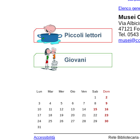
Altre biblioteche
Archivi storici
Elenco gene
Agenda
Musei Ci
Per bibliotecari e archivisti
Via Albici
47121 For
Tel. 054
musei@comu
Calendario eventi
« prec.
agosto 2026
succ. »
Lun
Mar
Mer
Gio
Ven
Sab
Dom
1
2
3
4
5
6
7
8
9
10
11
12
13
14
15
16
17
18
19
20
21
22
23
24
25
26
27
28
29
30
31
Accessibilità
Rete Bibliotecaria