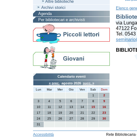
Altre biblioteche
Archivi storici
Elenco gene
Agenda
Bibliot
Per bibliotecari e archivisti
via Lunga
47122 For
Tel. 0543
seminario@
BIBLIOT
Calendario eventi
« prec.
agosto 2026
succ. »
Lun
Mar
Mer
Gio
Ven
Sab
Dom
1
2
3
4
5
6
7
8
9
10
11
12
13
14
15
16
17
18
19
20
21
22
23
24
25
26
27
28
29
30
31
Accessibilità
Rete Bibliotecaria