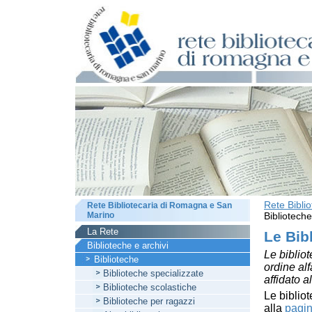
Rete Bibli
Rete Bibliotecaria di Romagna e San
Marino
Biblioteche
La Rete
Le Bib
Biblioteche e archivi
Le bibliot
Biblioteche
ordine al
Biblioteche specializzate
affidato a
Biblioteche scolastiche
Le bibliot
Biblioteche per ragazzi
alla
pagin