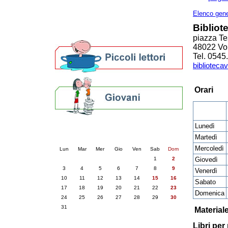
Altre biblioteche
Archivi storici
Elenco gene
Agenda
Bibliot
Per bibliotecari e archivisti
piazza Te
48022 Vo
Tel. 054
biblioteca
Orari
Lunedì
Calendario eventi
Martedì
« prec.
agosto 2026
succ. »
Mercoledì
Lun
Mar
Mer
Gio
Ven
Sab
Dom
1
2
Giovedì
3
4
5
6
7
8
9
Venerdì
10
11
12
13
14
15
16
Sabato
17
18
19
20
21
22
23
Domenica
24
25
26
27
28
29
30
31
Material
Libri per