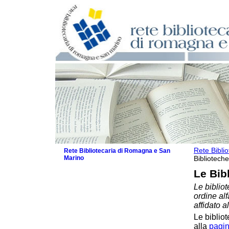
Rete Bibli
Rete Bibliotecaria di Romagna e San
Marino
Biblioteche
La Rete
Le Bib
Biblioteche e archivi
Le bibliot
Biblioteche
ordine al
Biblioteche specializzate
affidato a
Biblioteche scolastiche
Le bibliot
Biblioteche per ragazzi
alla
pagin