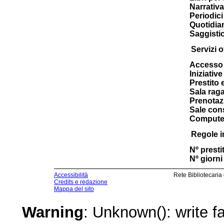
Narrativa
Periodici 
Quotidia
Saggisti
Servizi of
Accesso 
Iniziativ
Prestito 
Sala raga
Prenotaz
Sale cons
Computer
Regole i
Nº prestit
Nº giorni 
Accessibilità
Rete Bibliotecaria
Credits e redazione
Mappa del sito
Warning
: Unknown(): write fa