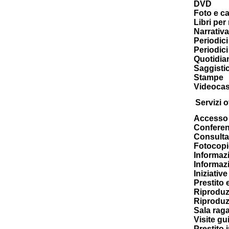
DVD
Foto e ca
Libri per
Narrativa
Periodici 
Periodici
Quotidia
Saggisti
Stampe
Videocas
Servizi of
Accesso 
Confere
Consulta
Fotocopi
Informazi
Informazi
Iniziativ
Prestito 
Riproduz
Riproduz
Sala raga
Visite gu
Prestito 