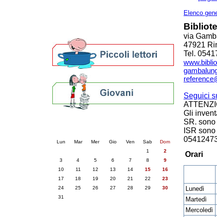
Altre biblioteche
Archivi storici
Elenco gene
Agenda
Biblio
Per bibliotecari e archivisti
via Gamb
47921 Ri
Tel. 054
www.bibli
gambalung
reference@
Seguici 
ATTENZI
Gli invent
SR. sono 
Calendario eventi
ISR sono c
« prec.
agosto 2026
succ. »
0541247
Lun
Mar
Mer
Gio
Ven
Sab
Dom
1
2
Orari
3
4
5
6
7
8
9
10
11
12
13
14
15
16
17
18
19
20
21
22
23
24
25
26
27
28
29
30
Lunedì
31
Martedì
Mercoledì