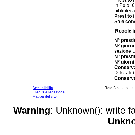
in Polo; €
bibliotec
Prestito 
Sale cons
Regole i
Nº prestit
Nº giorni 
sezione U
Nº presti
Nº giorni 
Conserva
(2 locali 
Conserva
Accessibilità
Rete Bibliotecaria
Credits e redazione
Mappa del sito
Warning
: Unknown(): write fa
Unkn