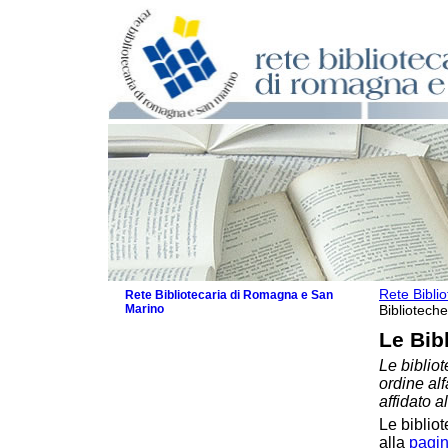
Rete Bibli
Rete Bibliotecaria di Romagna e San
Marino
Biblioteche
La Rete
Le Bib
Biblioteche e archivi
Le bibliot
Biblioteche
ordine al
Biblioteche specializzate
affidato a
Biblioteche scolastiche
Le bibliot
Biblioteche per ragazzi
alla
pagin