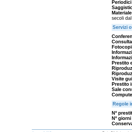
Periodici 
Saggistic
Materiale
secoli da
Servizi of
Confere
Consulta
Fotocopi
Informazi
Informazi
Prestito 
Riproduz
Riproduz
Visite gu
Prestito 
Sale cons
Computer
Regole i
Nº prestit
Nº giorni 
Conserva