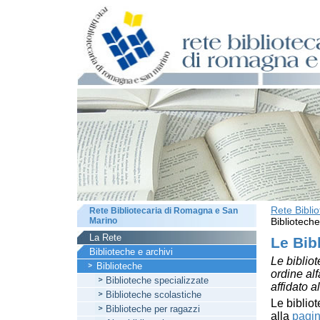
Rete Bibli
Rete Bibliotecaria di Romagna e San
Marino
Biblioteche
La Rete
Le Bib
Biblioteche e archivi
Le bibliot
Biblioteche
ordine al
Biblioteche specializzate
affidato a
Biblioteche scolastiche
Le bibliot
Biblioteche per ragazzi
alla
pagin