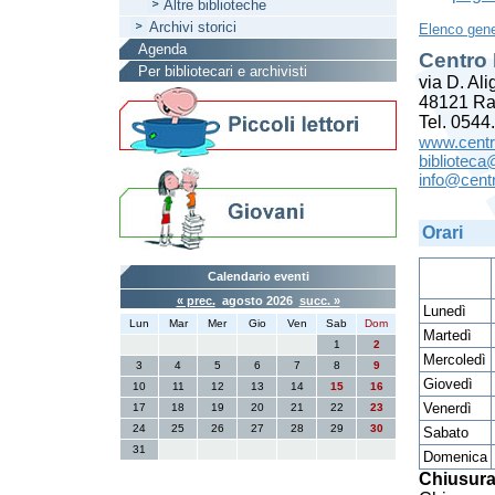
Altre biblioteche
Archivi storici
Elenco gene
Agenda
Centro 
Per bibliotecari e archivisti
via D. Ali
48121 R
Tel. 0544
www.centr
biblioteca
info@centr
Orari
Calendario eventi
« prec.
agosto 2026
succ. »
Lunedì
Lun
Mar
Mer
Gio
Ven
Sab
Dom
Martedì
1
2
Mercoledì
3
4
5
6
7
8
9
Giovedì
10
11
12
13
14
15
16
Venerdì
17
18
19
20
21
22
23
24
25
26
27
28
29
30
Sabato
31
Domenica
Chiusura