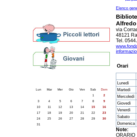
Altre biblioteche
Archivi storici
Elenco gene
Agenda
Bibliot
Per bibliotecari e archivisti
Alfredo
via Corra
48121 R
Tel. 0544
www.fondaz
informazio
Orari
Calendario eventi
Lunedì
« prec.
agosto 2026
succ. »
Martedì
Lun
Mar
Mer
Gio
Ven
Sab
Dom
1
2
Mercoledì
3
4
5
6
7
8
9
Giovedì
10
11
12
13
14
15
16
Venerdì
17
18
19
20
21
22
23
Sabato
24
25
26
27
28
29
30
Domenica
31
Note:
ORARIO