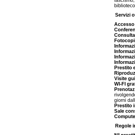
fascismo; 
biblioteco
Servizi of
Accesso 
Confere
Consulta
Fotocopi
Informazi
Informazi
Informazi
Informazi
Prestito 
Riproduz
Visite gu
WI-FI gra
Prenotaz
rivolgend
giorni dal
Prestito 
Sale cons
Computer
Regole i