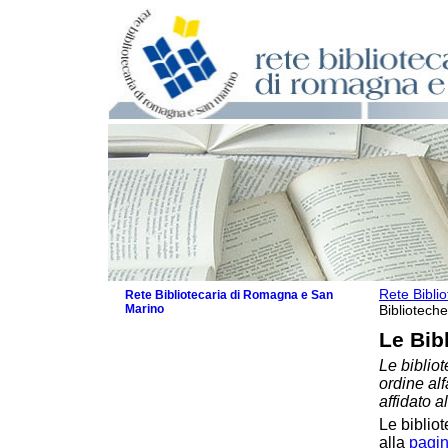
Rete Bibli
Rete Bibliotecaria di Romagna e San
Marino
Biblioteche
La Rete
Le Bib
Biblioteche e archivi
Le bibliot
Biblioteche
ordine al
Biblioteche specializzate
affidato a
Biblioteche scolastiche
Le bibliot
Biblioteche per ragazzi
alla
pagin