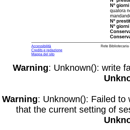
Nº prestit
Nº giorni 
qualora n
mandando 
Nº presti
Nº giorni 
Conserva
Conserva
Accessibilità
Rete Bibliotecaria
Credits e redazione
Mappa del sito
Warning
: Unknown(): write fa
Unkn
Warning
: Unknown(): Failed to w
that the current setting of s
Unkn