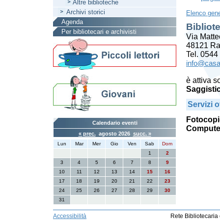
Altre biblioteche
Archivi storici
Elenco gene
Agenda
Bibliot
Per bibliotecari e archivisti
Via Matte
48121 R
Tel. 054
info@casa
è attiva 
Saggistic
Servizi of
Fotocopi
Calendario eventi
Computer
« prec.
agosto 2026
succ. »
Lun
Mar
Mer
Gio
Ven
Sab
Dom
1
2
3
4
5
6
7
8
9
10
11
12
13
14
15
16
17
18
19
20
21
22
23
24
25
26
27
28
29
30
31
Accessibilità
Rete Bibliotecaria