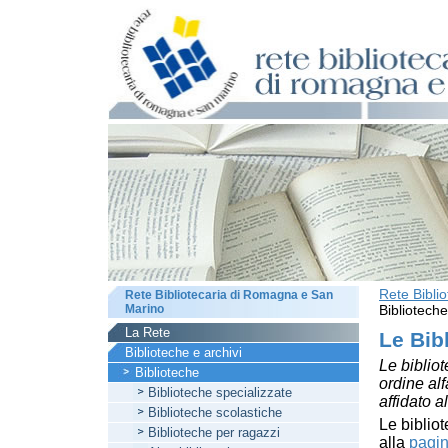
Rete Bibli
Rete Bibliotecaria di Romagna e San
Marino
Biblioteche
La Rete
Le Bib
Biblioteche e archivi
Le bibliot
Biblioteche
ordine al
Biblioteche specializzate
affidato a
Biblioteche scolastiche
Le bibliot
Biblioteche per ragazzi
alla
pagin