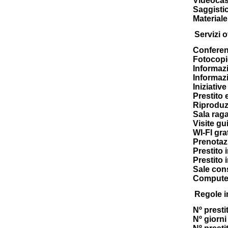
Videocas
Saggistic
Materiale
Servizi of
Confere
Fotocopi
Informazi
Informazi
Iniziativ
Prestito 
Riproduz
Sala raga
Visite gu
WI-FI gra
Prenotaz
Prestito 
Prestito 
Sale cons
Computer
Regole i
Nº prestit
Nº giorni 