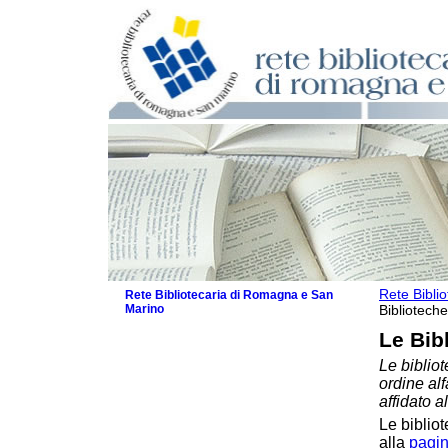
Rete Bibli
Rete Bibliotecaria di Romagna e San
Marino
Biblioteche
La Rete
Le Bib
Biblioteche e archivi
Le bibliot
Biblioteche
ordine al
Biblioteche specializzate
affidato a
Biblioteche scolastiche
Le bibliot
Biblioteche per ragazzi
alla
pagin