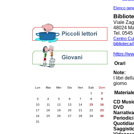
Altre biblioteche
Archivi storici
Elenco gene
Agenda
Bibliot
Per bibliotecari e archivisti
Viale Zag
48024 Ma
Tel. 054
Centro Cul
bibliotec
https://w
Orari
Note:
Calendario eventi
I libri d
« prec.
agosto 2026
succ. »
giorno
Lun
Mar
Mer
Gio
Ven
Sab
Dom
Material
1
2
3
4
5
6
7
8
9
CD Music
10
11
12
13
14
15
16
DVD
17
18
19
20
21
22
23
Narrativa
24
25
26
27
28
29
30
Periodici 
31
Quotidia
Saggisti