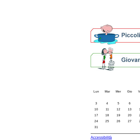
Altre biblioteche
Archivi storici
Agenda
Per bibliotecari e archivi
Calendario eve
« prec.
agosto 202
Lun
Mar
Mer
Gio
V
3
4
5
6
10
11
12
13
17
18
19
20
24
25
26
27
31
Accessibilità