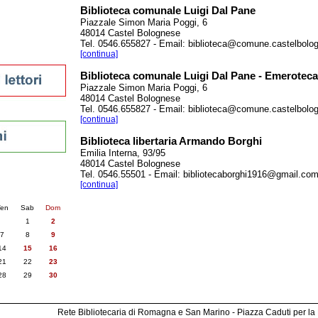
Biblioteca comunale Luigi Dal Pane
Piazzale Simon Maria Poggi, 6
48014 Castel Bolognese
Tel. 0546.655827 - Email: biblioteca@comune.castelbolog
sti
[continua]
Biblioteca comunale Luigi Dal Pane - Emeroteca
Piazzale Simon Maria Poggi, 6
48014 Castel Bolognese
Tel. 0546.655827 - Email: biblioteca@comune.castelbolog
[continua]
Biblioteca libertaria Armando Borghi
Emilia Interna, 93/95
48014 Castel Bolognese
Tel. 0546.55501 - Email: bibliotecaborghi1916@gmail.co
nti
[continua]
6
succ. »
en
Sab
Dom
1
2
7
8
9
14
15
16
21
22
23
28
29
30
Rete Bibliotecaria di Romagna e San Marino - Piazza Caduti per la