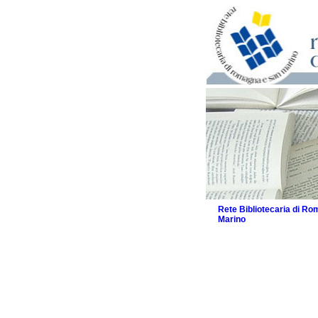
Rete Bibliotecaria di R
Marino
La Rete
Biblioteche e archivi
Biblioteche
Biblioteche speciali
Biblioteche scolasti
Biblioteche per raga