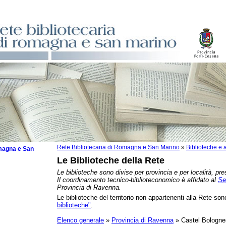
Rete Bibliotecaria di Romagna e San Marino
»
Biblioteche e a
omagna e San
Le Biblioteche della Rete
Le biblioteche sono divise per provincia e per località, pre
Il coordinamento tecnico-biblioteconomico è affidato al
Se
Provincia di Ravenna.
Le biblioteche del territorio non appartenenti alla Rete sono
zzate
biblioteche"
.
che
zzi
Elenco generale
»
Provincia di Ravenna
» Castel Bologne