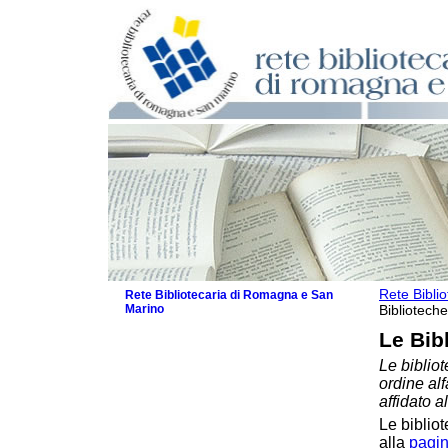
Rete Bibli
Rete Bibliotecaria di Romagna e San
Marino
Biblioteche
La Rete
Le Bib
Biblioteche e archivi
Le bibliot
Biblioteche
ordine al
Biblioteche specializzate
affidato a
Biblioteche scolastiche
Le bibliot
Biblioteche per ragazzi
alla
pagin