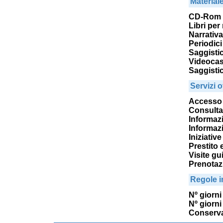
Material
CD-Rom
Libri per
Narrativa
Periodici 
Saggisti
Videocas
Saggistic
Servizi of
Accesso 
Consulta
Informazi
Informazi
Iniziativ
Prestito 
Visite gu
Prenotaz
Regole i
Nº giorni 
Nº giorni 
Conserva