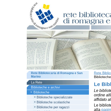
Rete Bibli
Rete Bibliotecaria di Romagna e San
Marino
Biblioteche
La Rete
Le Bib
Biblioteche e archivi
Le bibliot
Biblioteche
ordine al
Biblioteche specializzate
affidato a
Biblioteche scolastiche
Le bibliot
Biblioteche per ragazzi
alla
pagin