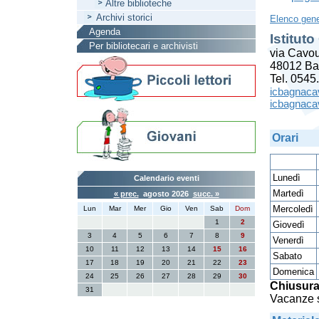
Altre biblioteche
Archivi storici
Elenco gene
Agenda
Istitut
Per bibliotecari e archivisti
via Cavou
48012 Ba
Tel. 054
icbagnacav
icbagnacav
Orari
Lunedì
Calendario eventi
Martedì
« prec.
agosto 2026
succ. »
Mercoledì
Lun
Mar
Mer
Gio
Ven
Sab
Dom
1
2
Giovedì
3
4
5
6
7
8
9
Venerdì
10
11
12
13
14
15
16
Sabato
17
18
19
20
21
22
23
Domenica
24
25
26
27
28
29
30
Chiusura
31
Vacanze 