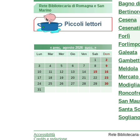
Bagno d
Rete Bibliotecaria di Romagna e San
Marino
Bertinor
Cesena
Cesenat
Forlì
Calendario eventi
Forlimpo
« prec.
agosto 2026
succ. »
Galeata
Lun
Mar
Mer
Gio
Ven
Sab
Dom
Gambett
1
2
3
4
5
6
7
8
9
Meldola
10
11
12
13
14
15
16
Mercato
17
18
19
20
21
22
23
Modigli
24
25
26
27
28
29
30
31
Roncofr
San Mau
Santa So
Sogliano
Accessibilità
Rete Bibliotecaria
Credits e redazione