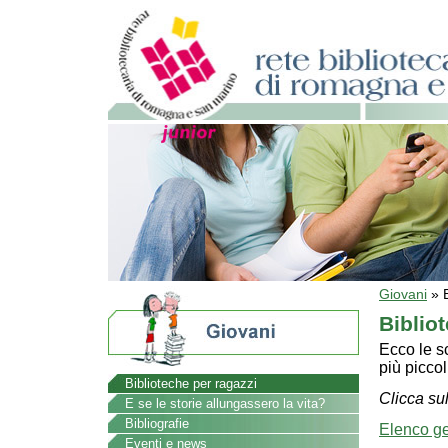
Giovani
»
Biblio
Ecco le sc
più piccol
Biblioteche per ragazzi
Clicca sul
E se le storie allungassero la vita?
Bibliografie
Elenco g
Eventi e news