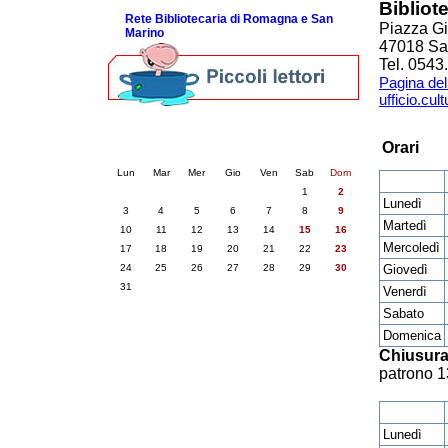
Bibliot
Rete Bibliotecaria di Romagna e San
Piazza Gi
Marino
47018 Sa
Tel. 054
Pagina del
ufficio.cu
Calendario eventi
Orari
« prec.
agosto 2026
succ. »
Lun
Mar
Mer
Gio
Ven
Sab
Dom
1
2
Lunedì
3
4
5
6
7
8
9
Martedì
10
11
12
13
14
15
16
Mercoledì
17
18
19
20
21
22
23
Giovedì
24
25
26
27
28
29
30
31
Venerdì
Sabato
Domenica
Chiusura
patrono 1
Lunedì