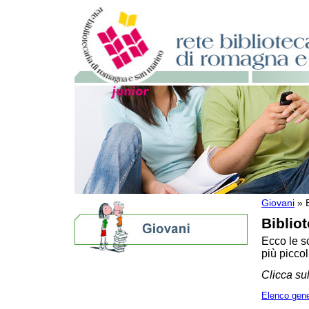
Giovani
»
Biblio
Ecco le sc
più piccol
Biblioteche per ragazzi
Clicca sul
E se le storie allungassero la vita?
Bibliografie
Elenco gene
Eventi e news