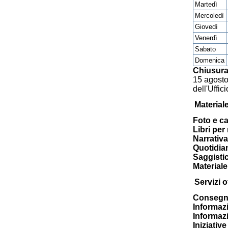
Martedì
Mercoledì
Giovedì
Venerdì
Sabato
Domenica
Chiusura
15 agosto;
dell'Uffic
Material
Foto e ca
Libri per
Narrativa
Quotidia
Saggisti
Materiale
Servizi of
Consegna
Informazi
Informazi
Iniziativ