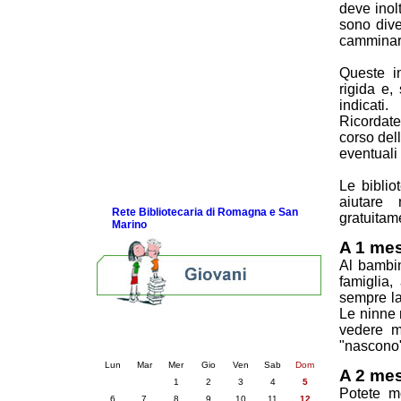
deve inol
Come e quando leggere
sono div
La newsletter
camminare
Consigli di lettura per genitori
Guida alla navigazione in rete per i
Queste i
bambini
rigida e,
Alcuni Video
indicati.
Nati per la Musica in Romagna
Ricordate
corso dell
I nostri Festival
eventuali
Bibliografie
Link e Gaming
Le biblio
Eventi e news
aiutare 
Rete Bibliotecaria di Romagna e San
gratuitam
Marino
A 1 me
Al bambin
famiglia,
sempre la
Le ninne 
Calendario eventi
vedere m
"nascono" 
« prec.
luglio 2026
succ. »
Lun
Mar
Mer
Gio
Ven
Sab
Dom
A 2 mes
1
2
3
4
5
Potete m
6
7
8
9
10
11
12