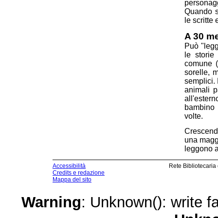
personag
Quando s
le scritte e
A 30 m
Può "legge
le stori
comune (a
sorelle, 
semplici. 
animali p
all'ester
bambino p
volte.
Crescendo
una maggio
leggono a
Accessibilità
Rete Bibliotecaria
Credits e redazione
Mappa del sito
Warning
: Unknown(): write fa