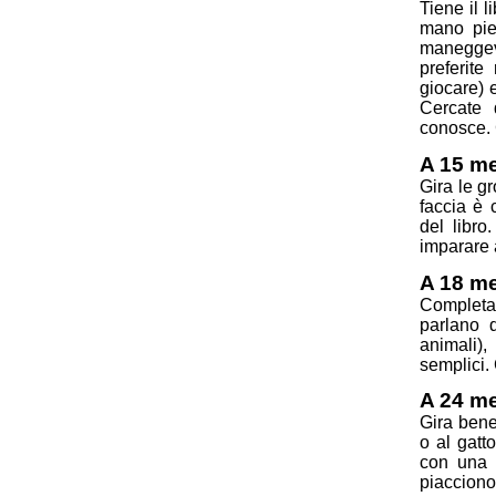
Tiene il l
mano pien
maneggev
preferite
giocare) e
Cercate 
conosce. 
A 15 m
Gira le g
faccia è 
del libro
imparare 
A 18 m
Completa 
parlano d
animali),
semplici. 
A 24 m
Gira bene
o al gatt
con una f
piacciono