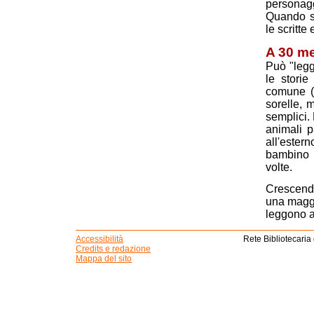
personag
Quando s
le scritte e
A 30 m
Può "legge
le stori
comune (a
sorelle, 
semplici. 
animali p
all'ester
bambino p
volte.
Crescendo
una maggio
leggono a
Accessibilità
Rete Bibliotecaria
Credits e redazione
Mappa del sito