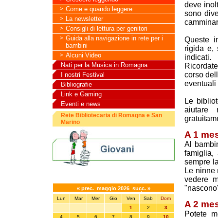
deve inol
Come e quando leggere
sono div
La newsletter
camminare
Consigli di lettura per genitori
Guida alla navigazione in rete per i
Queste i
bambini
rigida e,
Alcuni Video
indicati.
Nati per la Musica in Romagna
Ricordate
corso dell
I nostri Festival
eventuali
Bibliografie
Link e Gaming
Le biblio
Eventi e news
aiutare 
Rete Bibliotecaria di Romagna e San
gratuitam
Marino
A 1 me
Al bambin
famiglia,
sempre la
Le ninne 
Calendario eventi
vedere m
"nascono" 
« prec.
maggio 2026
succ. »
Lun
Mar
Mer
Gio
Ven
Sab
Dom
A 2 mes
1
2
3
Potete m
4
5
6
7
8
9
10