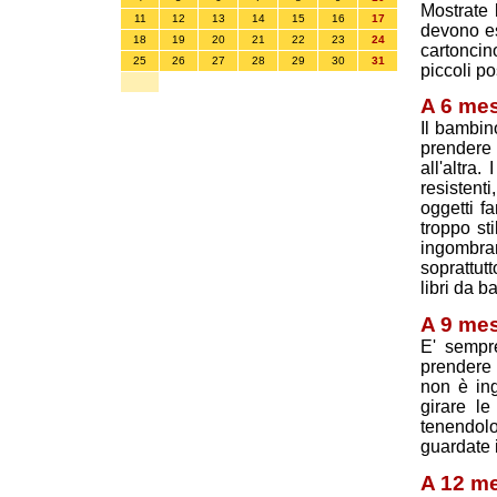
Mostrate 
11
12
13
14
15
16
17
devono es
18
19
20
21
22
23
24
cartonci
25
26
27
28
29
30
31
piccoli p
A 6 mes
Il bambino
prendere
all'altra
resistenti
oggetti f
troppo st
ingombran
soprattutt
libri da b
A 9 mes
E' sempre
prendere 
non è in
girare le
tenendol
guardate i
A 12 m