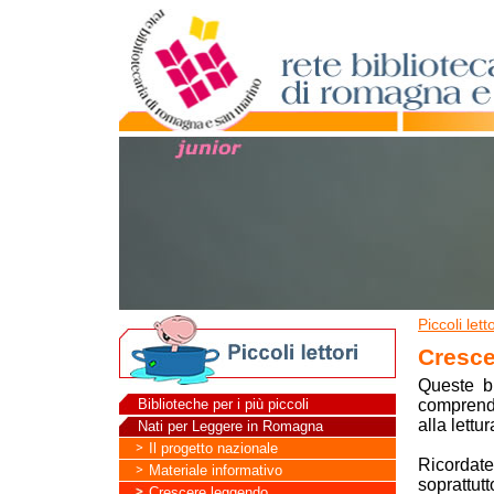
Piccoli letto
Cresce
Queste b
Biblioteche per i più piccoli
comprende
alla lettur
Nati per Leggere in Romagna
Il progetto nazionale
Ricordatev
Materiale informativo
soprattut
Crescere leggendo