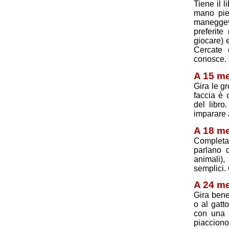
Tiene il l
mano pien
maneggev
preferite
giocare) e
Cercate 
conosce. 
A 15 m
Gira le g
faccia è 
del libro
imparare 
A 18 m
Completa 
parlano d
animali),
semplici. 
A 24 m
Gira bene
o al gatt
con una f
piacciono