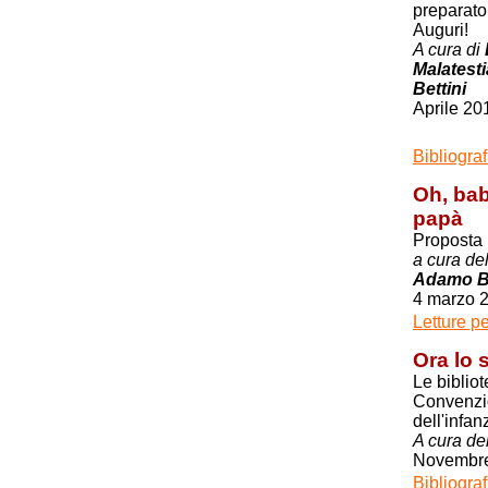
preparato 
Auguri!
A cura di
Malatest
Bettini
Aprile 20
Bibliogra
Oh, bab
papà
Proposta 
a cura de
Adamo Be
4 marzo 
Letture p
Ora lo s
Le biblio
Convenzio
dell'infan
A cura
de
Novembr
Bibliograf