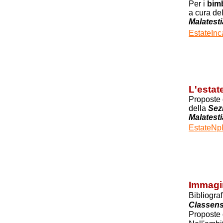
Per i
bim
a cura de
Malatest
EstateInc
L'estat
Proposte d
della
Sez
Malatest
EstateNpl
Immagin
Bibliogra
Classen
Proposte 