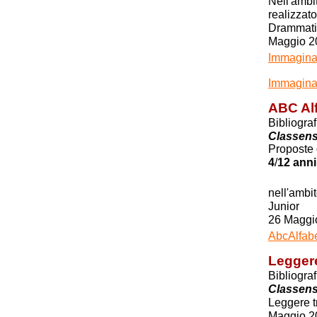
Nell'ambi
realizzat
Drammati
Maggio 2
Immaginar
Immaginar
ABC Alf
Bibliogra
Classen
Proposte d
anni
4
/
12
nell'ambi
Junior
26 Maggi
AbcAlfabe
Leggere
Bibliogra
Classen
Leggere t
Maggio 2