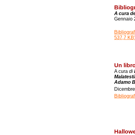
Bibliog
A cura de
Gennaio 
Bibliograf
537,7 KB
Un libr
A cura
di
Malatest
Adamo Be
Dicembre
Bibliograf
Hallowe