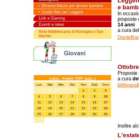
Leggere
Diverse letture per diversi bambini
e bamb
Guida Nati per Leggere
In occasi
Link e Gaming
proposte 
14 anni
Eventi e news
a cura del
Rete Bibliotecaria di Romagna e San
Marino
DanteBam
Ottobre
Calendario eventi
Proposte d
a cura
de
« prec.
maggio 2026
succ. »
bibliogra
Lun
Mar
Mer
Gio
Ven
Sab
Dom
1
2
3
4
5
6
7
8
9
10
11
12
13
14
15
16
17
18
19
20
21
22
23
24
25
26
27
28
29
30
31
Inoltre al
L'estat