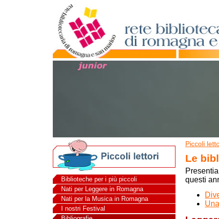
Piccoli letto
Le bibl
Presentia
Biblioteche per i più piccoli
questi ann
Nati per Leggere in Romagna
Dive
Nati per la Musica in Romagna
Una 
I nostri Festival
Bibliografie