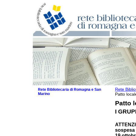
Rete Bibli
Rete Bibliotecaria di Romagna e San
Marino
Patto local
La Rete
Patto l
Biblioteche e archivi
I GRUP
Agenda
Patto intercomunale per la lettura
2026
ATTENZIO
Patto locale per la lettura 2025
sospesa l
19 ottobr
Patto locale per la lettura 2024