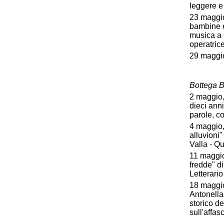
leggere e
23 maggio
bambine e 
musica a 
operatric
29 maggio
Bottega B
2 maggio,
dieci anni
parole, c
4 maggio,
alluvioni
Valla - Q
11 maggio
fredde" d
Letterario
18 maggio
Antonella
storico d
sull'affas