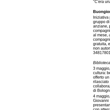
"C'era una
Buongior
Iniziativ
gruppo di 
anziane, p
compagnia
al mese, 
compagnia 
gratuita,
non autom
3481780
Biblioteca
3 maggio,
cultura: b
offerto un
rilasciato
collabora
di Bologn
4 maggio, 
Giovanni 
presentan
con atten