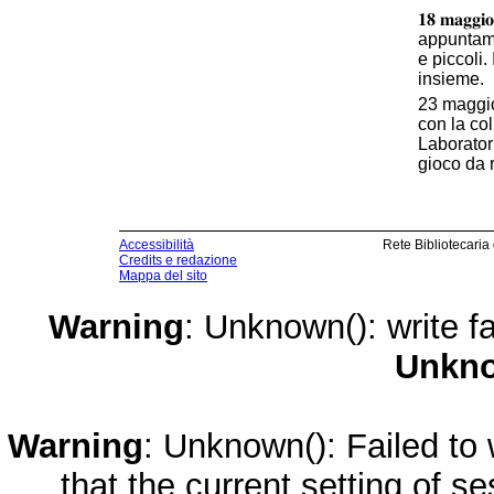
𝟏𝟖 𝐦𝐚𝐠𝐠
appuntamen
e piccoli. 
insieme.
23 maggio
con la co
Laboratori
gioco da 
Accessibilità
Rete Bibliotecaria
Credits e redazione
Mappa del sito
Warning
: Unknown(): write fa
Unkn
Warning
: Unknown(): Failed to w
that the current setting of s