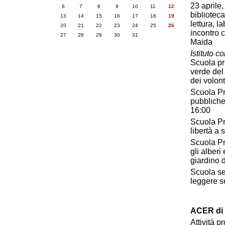
23 aprile
6
7
8
9
10
11
12
biblioteca
13
14
15
16
17
18
19
lettura, l
20
21
22
23
24
25
26
incontro 
27
28
29
30
31
Maida
Istituto c
Scuola pri
verde del
dei volont
Scuola Pri
pubbliche 
16:00
Scuola Pr
libertà a
Scuola Pr
gli alberi
giardino 
Scuola se
leggere s
ACER di 
Attività p