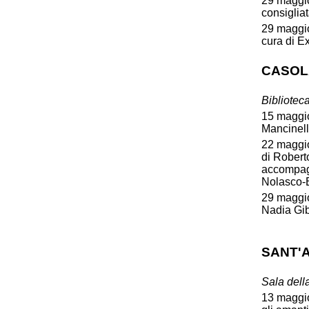
29 maggio,
consiglia
29 maggio
cura di E
CASOL
Bibliotec
15 maggio
Mancinella
22 maggio
di Robert
accompagn
Nolasco-
29 maggio,
Nadia Gib
SANT'
Sala dell
13 maggio,