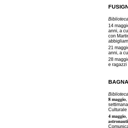
FUSIG
Bibliotec
14 maggio,
anni, a cu
con Martin
abbiglia
21 maggio,
anni, a c
28 maggio
e ragazzi
BAGNA
Bibliotec
𝟖 𝐦𝐚𝐠𝐠
settimana
Culturale ER:
𝟒 𝐦𝐚𝐠𝐠𝐢
𝐚𝐬𝐭𝐫𝐨𝐧
Comunic