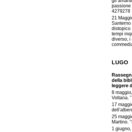
gli amanti
passione 
4279278
21 Maggio
Santerno
distopico 
tempi inqu
diverso, i
commedia s
LUGO
Rassegna 
della bib
leggere 
8 maggio,
Voltana. "
17 maggio,
dell'alber
25 maggio
Martino. 
1 giugno,