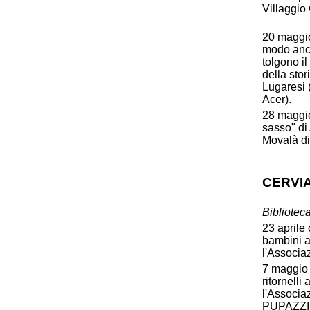
Villaggio
20 maggio,
modo anco
tolgono il
della stor
Lugaresi 
Acer).
28 maggio
sasso" di 
Movalà di
CERVI
Bibliotec
23 aprile 
bambini a
l'Associa
7 maggio 
ritornell
l'Associa
PUPAZZI