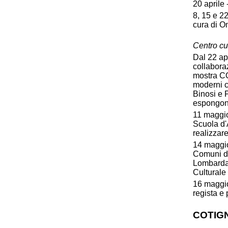
20 aprile 
8, 15 e 22
cura di O
Centro cul
Dal 22 apr
collabora
mostra CO
moderni c
Binosi e P
espongono 
11 maggio
Scuola d'A
realizzare
14 maggio
Comuni de
Lombarda.
Culturale 
16 maggio
regista e
COTIG