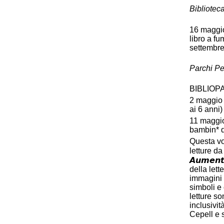
Bibliotec
16 maggio,
libro a fu
settembre
Parchi Per
BIBLIOP
2 maggio 
ai 6 anni)
11 maggio
bambin* d
Questa vo
letture da 
𝘼𝙪𝙢𝙚𝙣𝙩
della lett
immagini 
simboli e 
letture so
inclusività p
Cepell e 