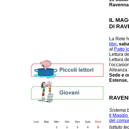
Ravenna
Patto locale per la lettura 2023
Presentazione del Patto per la lettura
della provincia di Ravenna - 2022
IL MAG
Festa del Libro 2014
DI RA
Bibliopride in Bibliotour
Bibliotour OFF
La Rete h
Parlano del Bibliotour!
libri
, sab
Premi e concorsi letterari
al
Patto l
SBN: un'eredità per il futuro
Lettura d
Per bibliotecari e archivisti
Lettura d
l'occasio
Alleanza 
Sede e or
Estense, 
RAVEN
Calendario eventi
Sistema b
Il Maggio 
« prec.
luglio 2026
succ. »
del comu
Lun
Mar
Mer
Gio
Ven
Sab
Dom
Istituto t
1
2
3
4
5