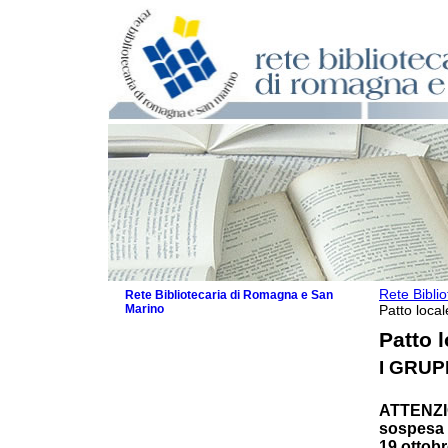
Rete Bibli
Rete Bibliotecaria di Romagna e San
Marino
Patto local
La Rete
Patto l
Biblioteche e archivi
I GRUP
Agenda
Patto intercomunale per la lettura
2026
ATTENZIO
Patto locale per la lettura 2025
sospesa l
19 ottobr
Patto locale per la lettura 2024