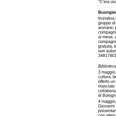
"C'era una
Buongior
Iniziativ
gruppo di 
anziane, p
compagnia
al mese, 
compagnia 
gratuita,
non autom
3481780
Biblioteca
3 maggio,
cultura: b
offerto un
rilasciato
collabora
di Bologn
4 maggio, 
Giovanni 
presentan
con atten