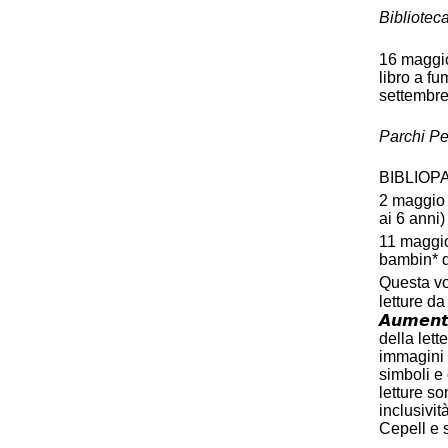
Bibliotec
16 maggio,
libro a fu
settembre
Parchi Per
BIBLIOP
2 maggio 
ai 6 anni)
11 maggio
bambin* d
Questa vo
letture da 
𝘼𝙪𝙢𝙚𝙣𝙩
della lett
immagini 
simboli e 
letture so
inclusività p
Cepell e 