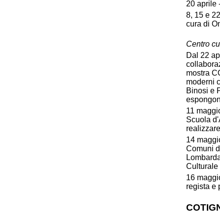
20 aprile 
8, 15 e 22
cura di O
Centro cul
Dal 22 apr
collabora
mostra CO
moderni c
Binosi e P
espongono 
11 maggio
Scuola d'A
realizzare
14 maggio
Comuni de
Lombarda.
Culturale 
16 maggio
regista e
COTIG