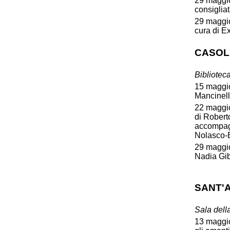
29 maggio,
consiglia
29 maggio
cura di E
CASOL
Bibliotec
15 maggio
Mancinella
22 maggio
di Robert
accompagn
Nolasco-
29 maggio,
Nadia Gib
SANT'
Sala dell
13 maggio,