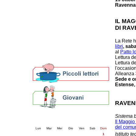
Ravenna
Patto locale per la lettura 2023
Presentazione del Patto per la lettura
della provincia di Ravenna - 2022
IL MAG
Festa del Libro 2014
DI RA
Bibliopride in Bibliotour
Bibliotour OFF
La Rete h
Parlano del Bibliotour!
libri
, sab
Premi e concorsi letterari
al
Patto l
SBN: un'eredità per il futuro
Lettura d
Per bibliotecari e archivisti
Lettura d
l'occasio
Alleanza 
Sede e or
Estense, 
RAVEN
Calendario eventi
Sistema b
Il Maggio 
« prec.
marzo 2026
succ. »
del comu
Lun
Mar
Mer
Gio
Ven
Sab
Dom
Istituto t
1