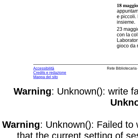
𝟏𝟖 𝐦𝐚𝐠𝐠
appuntamen
e piccoli. 
insieme.
23 maggio
con la co
Laboratori
gioco da 
Accessibilità
Rete Bibliotecaria
Credits e redazione
Mappa del sito
Warning
: Unknown(): write fa
Unkn
Warning
: Unknown(): Failed to w
that the current setting of s