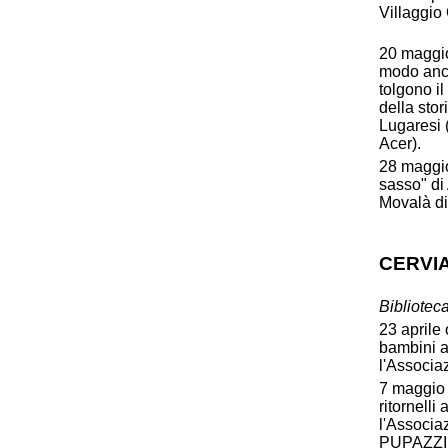
Villaggio
20 maggio,
modo anco
tolgono il
della stor
Lugaresi 
Acer).
28 maggio
sasso" di 
Movalà di
CERVI
Bibliotec
23 aprile 
bambini a
l'Associa
7 maggio 
ritornell
l'Associa
PUPAZZI