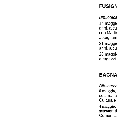
FUSIG
Bibliotec
14 maggio,
anni, a cu
con Martin
abbiglia
21 maggio,
anni, a c
28 maggio
e ragazzi
BAGNA
Bibliotec
𝟖 𝐦𝐚𝐠𝐠
settimana
Culturale ER:
𝟒 𝐦𝐚𝐠𝐠𝐢
𝐚𝐬𝐭𝐫𝐨𝐧
Comunic