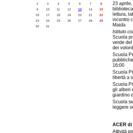
23 aprile
2
3
4
5
6
7
8
biblioteca
9
10
11
12
13
14
15
lettura, l
16
17
18
19
20
21
22
incontro 
23
24
25
26
27
28
29
Maida
30
31
Istituto c
Scuola pri
verde del
dei volont
Scuola Pri
pubbliche 
16:00
Scuola Pr
libertà a
Scuola Pr
gli alberi
giardino 
Scuola se
leggere s
ACER di 
Attività p