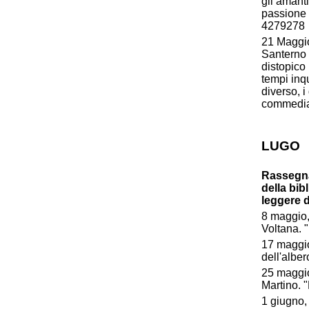
gli amanti
passione 
4279278
21 Maggio
Santerno
distopico 
tempi inqu
diverso, i
commedia s
LUGO
Rassegna 
della bib
leggere 
8 maggio,
Voltana. "
17 maggio,
dell'alber
25 maggio
Martino. 
1 giugno,