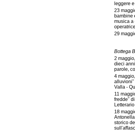
leggere e
23 maggio
bambine e 
musica a 
operatric
29 maggio
Bottega B
2 maggio,
dieci anni
parole, c
4 maggio,
alluvioni
Valla - Q
11 maggio
fredde" d
Letterario
18 maggio
Antonella
storico d
sull'affas