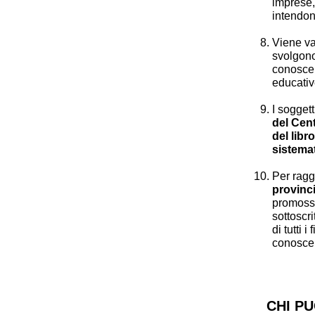
imprese, 
intendo
Viene va
svolgono
conoscen
educative
I sogget
del Centr
del libr
sistema
Per ragg
provinci
promosso
sottoscri
di tutti i
conosce
CHI PU