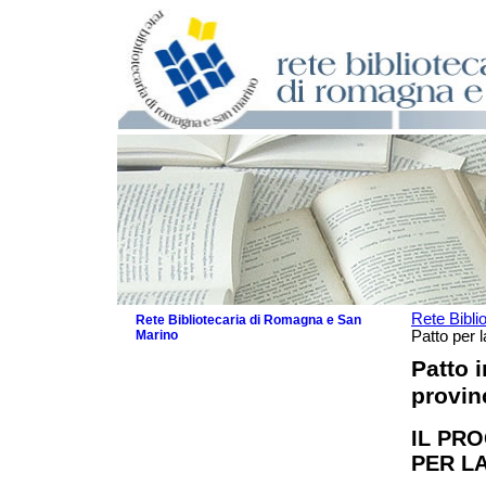
Rete Bibli
Rete Bibliotecaria di Romagna e San
Marino
Patto per l
La Rete
Patto i
Le attività
provin
I servizi
Il Servizio Bibliotecario Nazionale
IL PRO
La Storia della Rete
PER L
Progetti