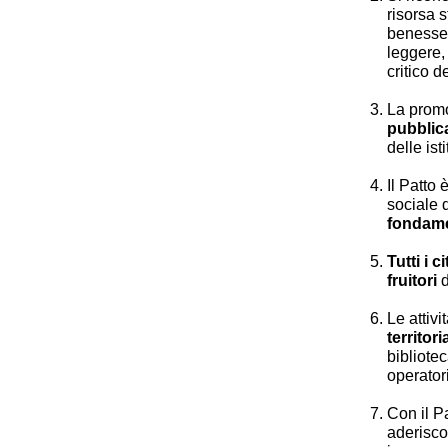
risorsa s
benesser
leggere,
critico d
La promo
pubblica
delle ist
Il Patto 
sociale 
fondamen
Tutti i 
fruitori
d
Le attiv
territor
bibliotec
operatori
Con il Pa
aderiscon