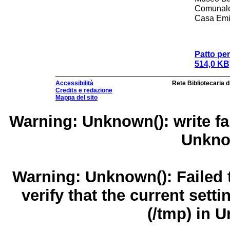
Comunale 
Casa Emi
Patto per
514,0 KB
Accessibilità
Rete Bibliotecaria 
Credits e redazione
Mappa del sito
Warning
: Unknown(): write fa
Unkn
Warning
: Unknown(): Failed t
verify that the current sett
(/tmp) in
U