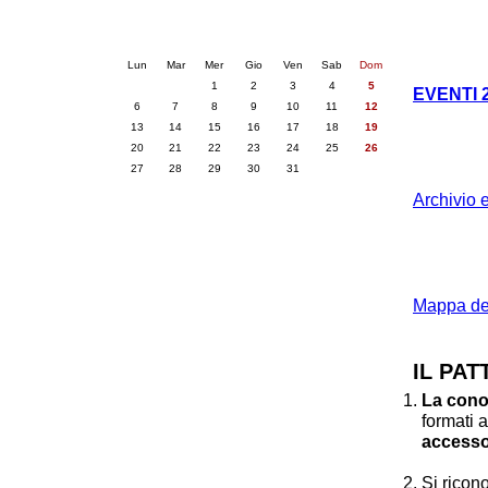
Calendario eventi
« prec.
luglio 2026
succ. »
Lun
Mar
Mer
Gio
Ven
Sab
Dom
1
2
3
4
5
EVENTI 
6
7
8
9
10
11
12
13
14
15
16
17
18
19
20
21
22
23
24
25
26
27
28
29
30
31
Archivio 
Mappa dei
IL PAT
La conos
formati 
accesso
Si rico