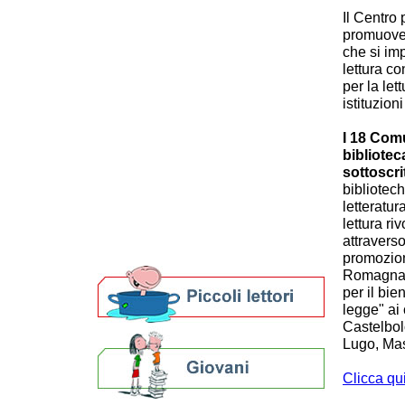
Patto per la lettura della provincia
Il Centro 
di Ravenna
promuove 
LeggeRete
che si im
Digital Days
lettura co
Open Day
per la let
Nati per Leggere
istituzion
Seminar Libri
Bibliobus
I 18 Comu
Biblioteca a casa
bibliote
Gruppi di lettura
sottoscri
La storia del libro
bibliotec
Percorsi curiosi
letteratur
Biblioteche e archivi
lettura ri
Agenda
attraverso
Per bibliotecari e archivisti
promozion
Romagna e
per il bie
legge" ai
Castelbol
Lugo, Mas
Clicca qui