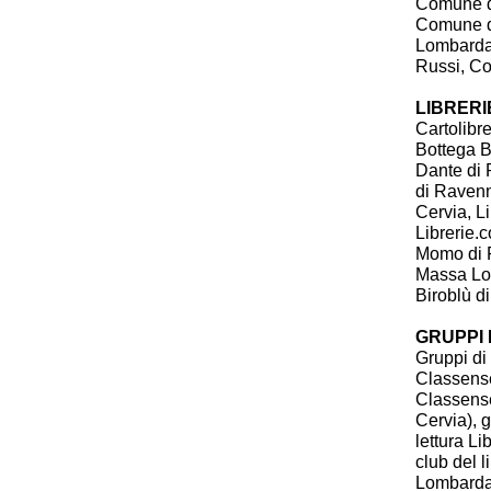
Comune d
Comune d
Lombarda
Russi, Co
LIBRERI
Cartolibr
Bottega B
Dante di 
di Ravenn
Cervia, Li
Librerie.
Momo di Ra
Massa Lom
Biroblù d
GRUPPI 
Gruppi di 
Classense
Classense)
Cervia), 
lettura Li
club del l
Lombard