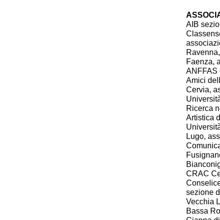
ASSOCIA
AIB sezio
Classens
associazi
Ravenna,
Faenza, a
ANFFAS d
Amici del
Cervia, a
Universit
Ricerca n
Artistica 
Universit
Lugo, as
Comunican
Fusignano
Bianconig
CRAC Cen
Conselice
sezione d
Vecchia L
Bassa Ro