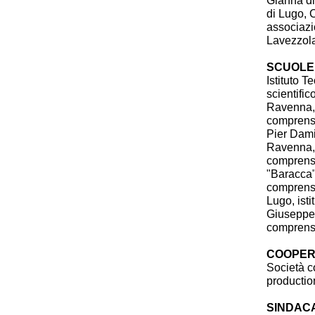
Gianna di
di Lugo, 
associazi
Lavezzol
SCUOLE
Istituto 
scientific
Ravenna, 
comprensi
Pier Dami
Ravenna, 
comprensi
"Baracca" 
comprensi
Lugo, ist
Giuseppe 
comprensi
COOPER
Società c
productio
SINDACA