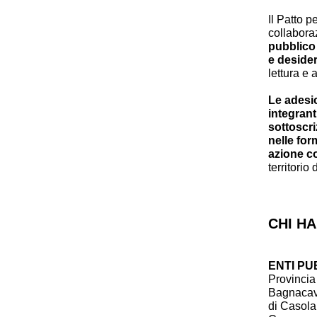
Il Patto p
collabora
pubblico 
e desider
lettura e 
Le adesio
integrant
sottoscri
nelle for
azione co
territori
CHI HA
ENTI PU
Provincia
Bagnacav
di Casola