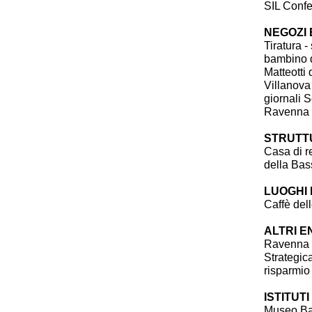
SIL Confe
NEGOZI 
Tiratura 
bambino d
Matteotti 
Villanova 
giornali S
Ravenna
STRUTT
Casa di r
della Ba
LUOGHI 
Caffè del
ALTRI E
Ravenna T
Strategic
risparmio
ISTITUTI
Museo Bar