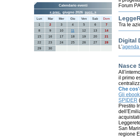
Forum PA,
Calendario eventi
« prec.
giugno 2026
succ. »
LeggeRe
Lun
Mar
Mer
Gio
Ven
Sab
Dom
Tra le az
1
2
3
4
5
6
7
8
9
10
11
12
13
14
15
16
17
18
19
20
21
Digital
22
23
24
25
26
27
28
L'
agenda 
29
30
Nasce 
All'inter
il primo 
centraliz
Che cos
Gli ebook
SPIDER
(
Prestito I
dell'Emil
acquistati
Leggerete
San Marino
regione 