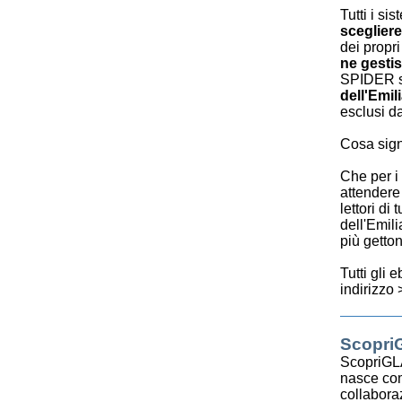
Tutti i si
scegliere
dei propri
ne gestis
SPIDER 
dell'Emi
esclusi da
Cosa sign
Che per i 
attendere 
lettori di 
dell'Emil
più getton
Tutti gli
indirizzo
Scopri
ScopriGL
nasce com
collabora