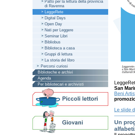
Patto per la lettura della provincia
di Ravenna
LeggeRete
Digital Days
Open Day
Nati per Leggere
Seminar Libri
Bibliobus
Biblioteca a casa
Gruppi di lettura
La storia del libro
Percorsi curiosi
Biblioteche e archivi
Agenda
LeggeRete
Per bibliotecari e archivisti
San Mari
Beni Arti
promozion
Le slide 
Un prog
alfabeti
Il proget