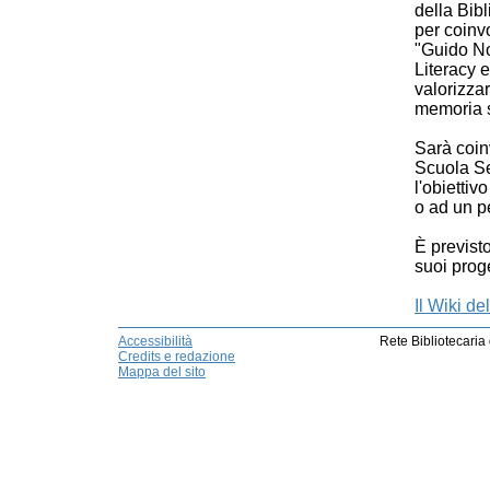
della Bib
per coinvo
"Guido Nov
Literacy e
valorizzar
memoria st
Sarà coin
Scuola Se
l'obietti
o ad un p
È previsto
suoi proge
Il Wiki de
Accessibilità
Rete Bibliotecaria
Credits e redazione
Mappa del sito