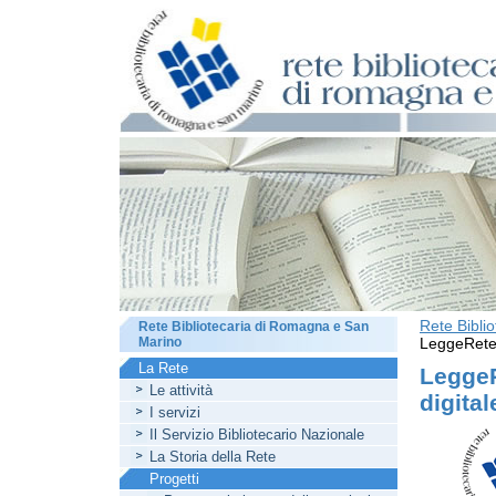
Rete Bibli
Rete Bibliotecaria di Romagna e San
Marino
LeggeRet
La Rete
LeggeR
Le attività
digital
I servizi
Il Servizio Bibliotecario Nazionale
La Storia della Rete
Progetti