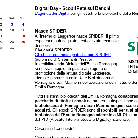
nti
Digital Day - ScopriRete sui Banchi
26
succ. »
L'
agenda dei Digital
per gli istituti e le biblioteche della 
en
Sab
Dom
2
3
4
9
10
11
Nasce SPIDER
All'interno di Leggerete nasce SPIDER, il primo
16
17
18
esperimento di acquisto centralizzato regionale
23
24
25
di ebook
30
31
Che cos'è SPIDER?
Gli ebook contrassegnati dal logo SPIDER
(acronimo di Sistema di Prestito
Interbibliotecario Digitale dell'Emilia Romagna)
sono stati acquistati grazie al progetto di
promozione della lettura digitale Leggerete,
ideato e promosso dalla Rete Bibliotecaria di
Romagna e San Marino in collaborazione con l'Istituto dei 
Emilia Romagna.
Tutti i sistemi bibliotecari dell'Emilia Romagna
collaboran
pacchetto di titoli di ebook
da mettere a disposizione dei
bibliotecaria di Romagna e San Marino ne gestisce e 
acquisti
. Gli ebook SPIDER sono
disponibili per tutti gl
biblioteca dell'Emilia Romagna aderente a MLOL
e, in
dal PID (Prestito Interbibliotecario Digitale) nazionale.
Cosa significa questo?
Che per i titoli più nuovi, per i quali spesso occorre preno