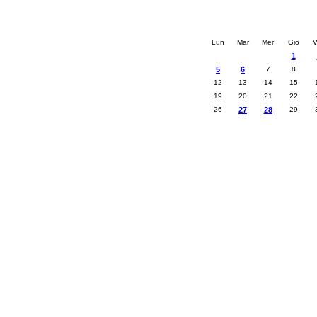
Calendario eve
« prec.
gennaio 20
Lun
Mar
Mer
Gio
V
1
5
6
7
8
12
13
14
15
19
20
21
22
26
27
28
29