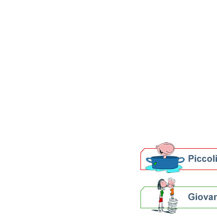
Patto per la lettura 
di Ravenna
LeggeRete
Digital Days
Open Day
Nati per Leggere
Seminar Libri
Bibliobus
Biblioteca a casa
Gruppi di lettura
La storia del libro
Percorsi curiosi
Biblioteche e archivi
Agenda
Per bibliotecari e archivi