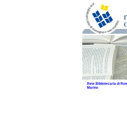
Rete Bibliotecaria di R
Marino
La Rete
Le attività
I servizi
Il Servizio Bibliotecar
La Storia della Rete
Progetti