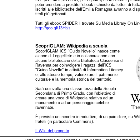
poter prendere a prestito l'ebook richiesto da lettori di tut
iscritti alle biblioteche dell'Emilia Romagna avranno a di
titoli più gettonati.
Tutti gli ebook SPIDER li trovate Su Media Library On Lin
http://goo.gl/J3Hbjs
ScopriGLAM: Wikipedia a scuola
ScopriGLAM ICS "Guido Novello" nasce come
azione di LeggeRete e in collaborazione con
alcune bibliotecarie della Biblioteca Classense di
Ravenna per coinvolgere i ragazzi dell'ICS
"Guido Novello" in attività di Information Literacy
e, allo stesso tempo, valorizzare il patrimonio
culturale e la memoria storica del territorio.
Sarà coinvolta una classe terza della Scuola
Secondaria di Primo Grado, con l'obiettivo di
creare una voce di Wikipedia relativa ad un
monumento o ad un personaggio celebre
ravennate.
È previsto un incontro introduttivo, di un paio d'ore, su Wik
fratelli (in particolare Commons).
Il Wiki del progetto