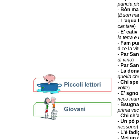
Percorsi curiosi
pancia pi
Domenico Baccarini
-
Bòn mag
Civiltà contadina
(
Buon man
Visita
-
L'aqua l
cantare
)
Impara
-
E' cativ
Esplora
la terra e 
Curiosando
-
Fam pur
Concorsi fotografici
dice la vi
Concorsi letterari
-
Par San 
Biblioteche e archivi
di vino
)
Agenda
-
Par Sant
Per bibliotecari e archivisti
-
La dona 
quella che
-
Chi spe
volte
)
-
E' sgno
ricco man
-
Bsugnar
prima vec
-
Chi ch'
-
Un pò pr
nessuno
)
Calendario eventi
-
L'è fadi
« prec.
aprile 2026
succ. »
-
Mej un