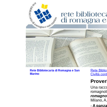
Rete Bibli
Rete Bibliotecaria di Romagna e San
Marino
Civiltà con
La Rete
Proverb
Le attività
Una raccol
I servizi
romagnoli 
Il Servizio Bibliotecario Nazionale
romagnol
La Storia della Rete
Milano, A
Progetti
-
A panza