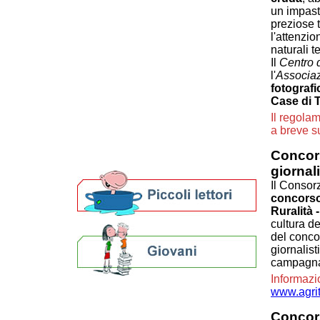
Percorsi curiosi
un impast
Domenico Baccarini
preziose t
Civiltà contadina
l'attenzio
Visita
naturali t
Impara
Il
Centro 
Esplora
l'
Associaz
fotografi
Curiosando
Case di 
Concorsi fotografici
Il regola
Concorsi letterari
a breve s
Biblioteche e archivi
Agenda
Concor
Per bibliotecari e archivisti
giornal
Il Consor
concorso
Ruralità 
cultura d
del concor
giornalist
campagna, 
Informazio
www.agri
Calendario eventi
« prec.
gennaio 2025
succ. »
Concors