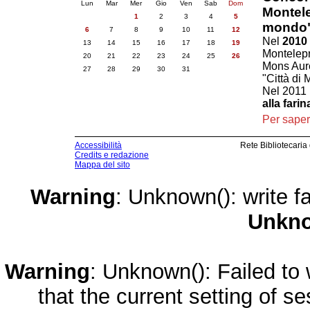
Lun
Mar
Mer
Gio
Ven
Sab
Dom
Montele
1
2
3
4
5
mondo
6
7
8
9
10
11
12
Nel
2010
13
14
15
16
17
18
19
Montelepr
20
21
22
23
24
25
26
Mons Aureu
27
28
29
30
31
"Città di 
Nel 2011 
alla farin
Per saper
Accessibilità
Rete Bibliotecaria
Credits e redazione
Mappa del sito
Warning
: Unknown(): write fa
Unkn
Warning
: Unknown(): Failed to w
that the current setting of s