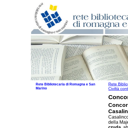
Rete Bibli
Rete Bibliotecaria di Romagna e San
Marino
Civiltà con
La Rete
Concors
Le attività
Concors
I servizi
Casalin
Il Servizio Bibliotecario Nazionale
Casalinco
La Storia della Rete
della Maj
Progetti
cruda
, a